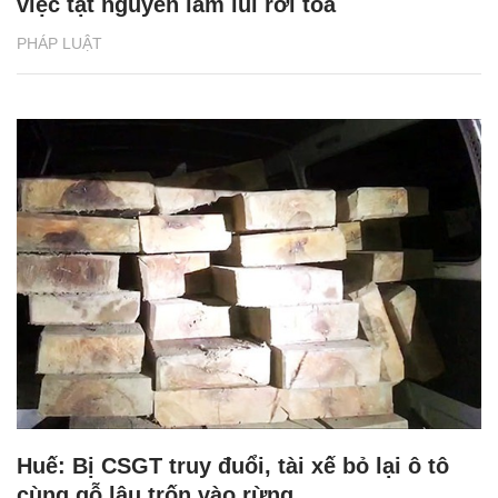
việc tật nguyền lầm lũi rời tòa
PHÁP LUẬT
Huế: Bị CSGT truy đuổi, tài xế bỏ lại ô tô
cùng gỗ lậu trốn vào rừng