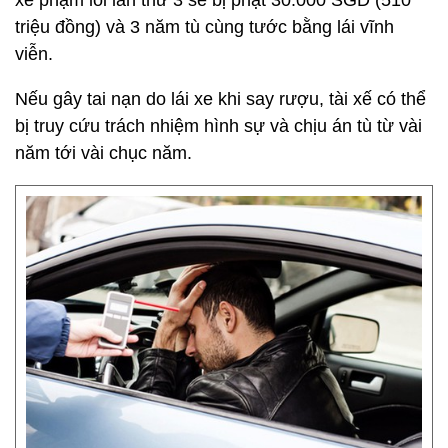
xế phạm lỗi lần thứ 3 sẽ bị phạt 30.000 SGD (510
triệu đồng) và 3 năm tù cùng tước bằng lái vĩnh
viễn.
Nếu gây tai nạn do lái xe khi say rượu, tài xế có thể
bị truy cứu trách nhiệm hình sự và chịu án tù từ vài
năm tới vài chục năm.