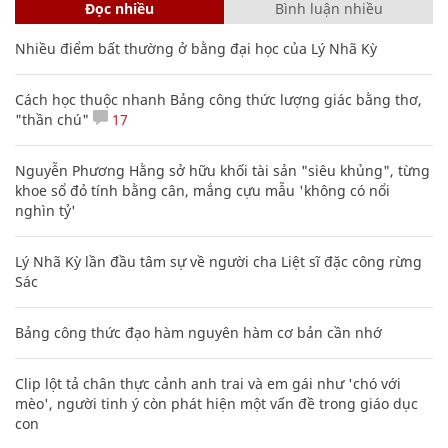
Đọc nhiều
Bình luận nhiều
Nhiều điểm bất thường ở bằng đại học của Lý Nhã Kỳ
Cách học thuộc nhanh Bảng công thức lượng giác bằng thơ,
"thần chú"
17
Nguyễn Phương Hằng sở hữu khối tài sản "siêu khủng", từng
khoe sổ đỏ tính bằng cân, mắng cựu mẫu 'không có nổi
nghìn tỷ'
Lý Nhã Kỳ lần đầu tâm sự về người cha Liệt sĩ đặc công rừng
Sác
Bảng công thức đạo hàm nguyên hàm cơ bản cần nhớ
Clip lột tả chân thực cảnh anh trai và em gái như 'chó với
mèo', người tinh ý còn phát hiện một vấn đề trong giáo dục
con