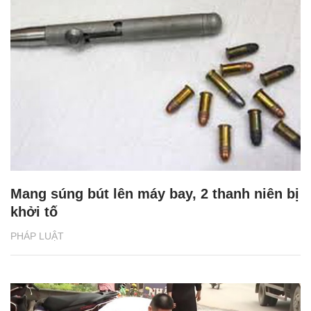
Mang súng bút lên máy bay, 2 thanh niên bị
khởi tố
PHÁP LUẬT