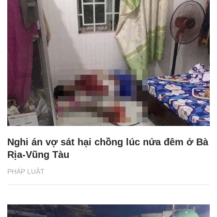
Nghi án vợ sát hại chồng lúc nửa đêm ở Bà
Rịa-Vũng Tàu
PHÁP LUẬT