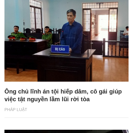
Ông chủ lĩnh án tội hiếp dâm, cô gái giúp
việc tật nguyền lầm lũi rời tòa
PHÁP LUẬT