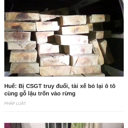
Huế: Bị CSGT truy đuổi, tài xế bỏ lại ô tô
cùng gỗ lậu trốn vào rừng
PHÁP LUẬT