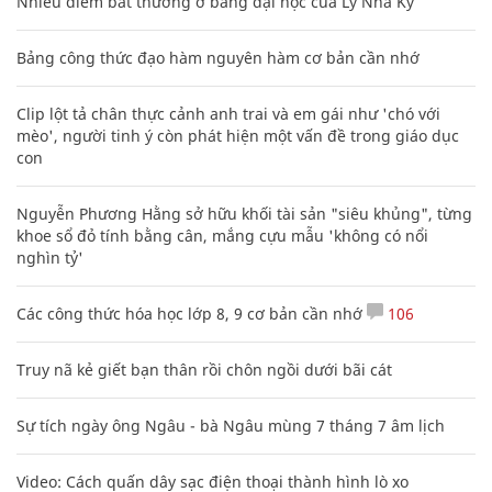
Nhiều điểm bất thường ở bằng đại học của Lý Nhã Kỳ
Bảng công thức đạo hàm nguyên hàm cơ bản cần nhớ
Clip lột tả chân thực cảnh anh trai và em gái như 'chó với
mèo', người tinh ý còn phát hiện một vấn đề trong giáo dục
con
Nguyễn Phương Hằng sở hữu khối tài sản "siêu khủng", từng
khoe sổ đỏ tính bằng cân, mắng cựu mẫu 'không có nổi
nghìn tỷ'
Các công thức hóa học lớp 8, 9 cơ bản cần nhớ
106
Truy nã kẻ giết bạn thân rồi chôn ngồi dưới bãi cát
Sự tích ngày ông Ngâu - bà Ngâu mùng 7 tháng 7 âm lịch
Video: Cách quấn dây sạc điện thoại thành hình lò xo