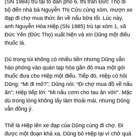
(SN 1984) trú tại tổ dân phố 6, thị trấn Đức Thọ đi
bộ đến nhà bà Nguyễn Thị Cửu cùng xóm, mượn xe
đạp đi chợ mua thức ăn về nấu bữa tối. Lúc này,
anh Nguyễn Hòa Hiệp (SN 1985) trú tại xóm 1, xã
Đức Yên (Đức Thọ) xuất hiện và xin Dũng một điếu
thuốc lá.
Dù trong túi không có nhiều tiền nhưng Dũng vẫn
hào phóng vào quán tạp hóa gần đó mua một gói
thuốc đưa cho Hiệp một điếu. Tiếp đó, Hiệp có hỏi
Dũng: “Mi đi mô?”; Dũng nói: “Đi chợ mua đồ về nấu
ăn”; Hiệp tiếp lời: “Mi nấu cơm cho tau ăn với!”. Mặc
dù trong lòng không lấy làm thoải mái, nhưng Dũng
vẫn đồng ý.
Thế là Hiệp lên xe đạp của Dũng cùng đi chợ. Đi
được một đoạn khá xa, Dũng bỏ Hiệp lại vì chở quá