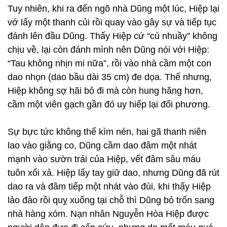
Tuy nhiên, khi ra đến ngõ nhà Dũng một lúc, Hiệp lại
vớ lấy một thanh củi rồi quay vào gây sự và tiếp tục
đánh lên đầu Dũng. Thấy Hiệp cứ “cù nhuầy” không
chịu về, lại còn đánh mình nên Dũng nói với Hiệp:
“Tau không nhịn mi nữa”, rồi vào nhà cầm một con
dao nhọn (dao bầu dài 35 cm) đe dọa. Thế nhưng,
Hiệp không sợ hãi bỏ đi mà còn hung hăng hơn,
cầm một viên gạch gần đó uy hiếp lại đối phương.
Sự bực tức không thể kìm nén, hai gã thanh niên
lao vào giằng co, Dũng cầm dao đâm một nhát
mạnh vào sườn trái của Hiệp, vết đâm sâu máu
tuôn xối xả. Hiệp lấy tay giữ dao, nhưng Dũng đã rút
dao ra và đâm tiếp một nhát vào đùi, khi thấy Hiệp
lảo đảo rồi quỵ xuống tại chỗ thì Dũng bỏ trốn sang
nhà hàng xóm. Nạn nhân Nguyễn Hòa Hiệp được