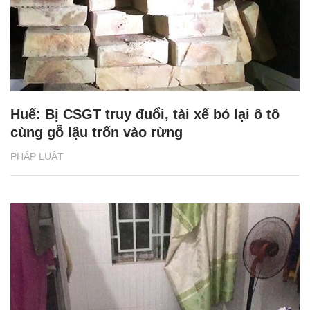
Huế: Bị CSGT truy đuổi, tài xế bỏ lại ô tô
cùng gỗ lậu trốn vào rừng
PHÁP LUẬT