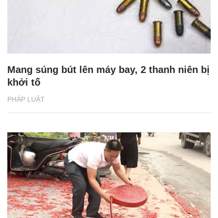
Mang súng bút lên máy bay, 2 thanh niên bị
khởi tố
PHÁP LUẬT