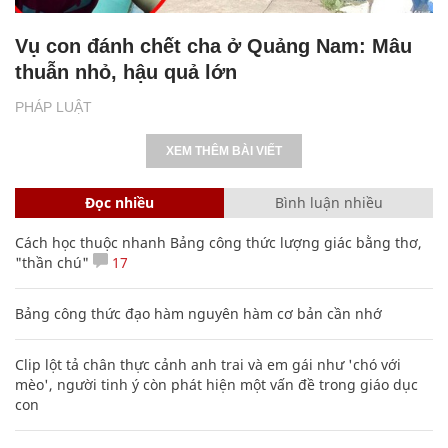
Vụ con đánh chết cha ở Quảng Nam: Mâu
thuẫn nhỏ, hậu quả lớn
PHÁP LUẬT
XEM THÊM BÀI VIẾT
Đọc nhiều
Bình luận nhiều
Cách học thuộc nhanh Bảng công thức lượng giác bằng thơ,
"thần chú"
17
Bảng công thức đạo hàm nguyên hàm cơ bản cần nhớ
Clip lột tả chân thực cảnh anh trai và em gái như 'chó với
mèo', người tinh ý còn phát hiện một vấn đề trong giáo dục
con