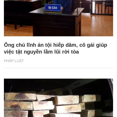
Ông chủ lĩnh án tội hiếp dâm, cô gái giúp
việc tật nguyền lầm lũi rời tòa
PHÁP LUẬT