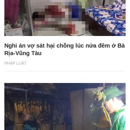
Nghi án vợ sát hại chồng lúc nửa đêm ở Bà
Rịa-Vũng Tàu
PHÁP LUẬT