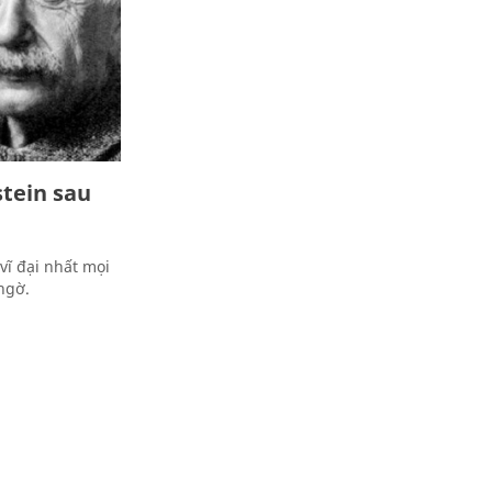
stein sau
vĩ đại nhất mọi
 ngờ.