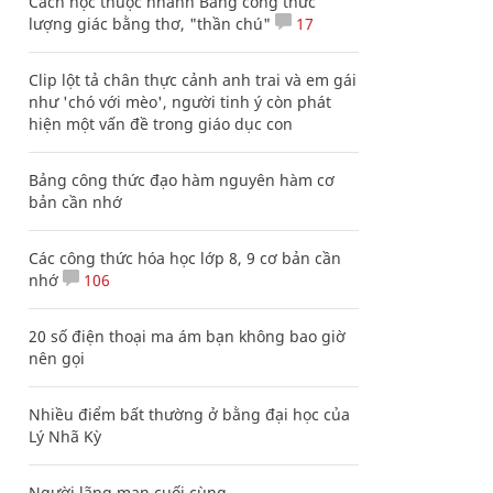
Cách học thuộc nhanh Bảng công thức
lượng giác bằng thơ, "thần chú"
17
Clip lột tả chân thực cảnh anh trai và em gái
như 'chó với mèo', người tinh ý còn phát
hiện một vấn đề trong giáo dục con
Bảng công thức đạo hàm nguyên hàm cơ
bản cần nhớ
Các công thức hóa học lớp 8, 9 cơ bản cần
nhớ
106
20 số điện thoại ma ám bạn không bao giờ
nên gọi
Nhiều điểm bất thường ở bằng đại học của
Lý Nhã Kỳ
Người lãng mạn cuối cùng