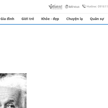
Hotline: 09161
Gia đình
Giới trẻ
Khỏe - đẹp
Chuyện lạ
Quân sự