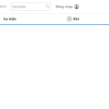
18822
Đăng nhập
Sự kiện
RSS