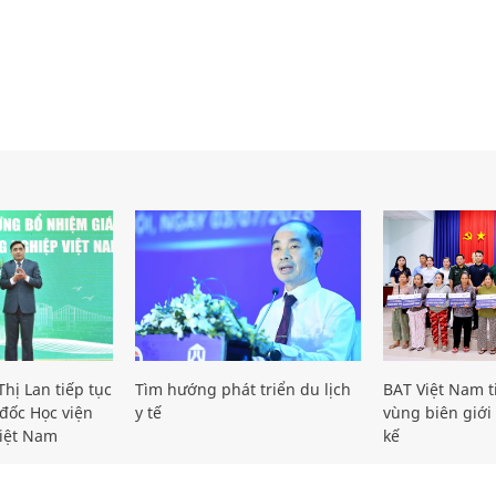
hị Lan tiếp tục
Tìm hướng phát triển du lịch
BAT Việt Nam t
đốc Học viện
y tế
vùng biên giới 
iệt Nam
kế