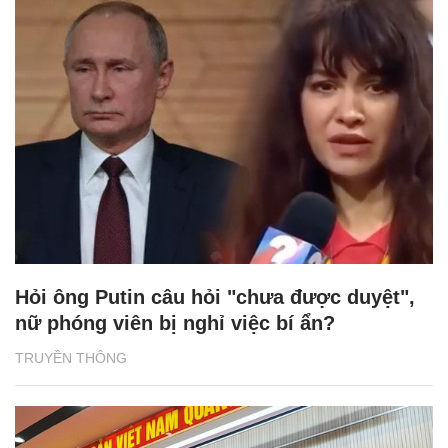
Hỏi ông Putin câu hỏi "chưa được duyệt",
nữ phóng viên bị nghỉ việc bí ẩn?
TRUYỀN THÔNG