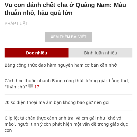
Vụ con đánh chết cha ở Quảng Nam: Mâu
thuẫn nhỏ, hậu quả lớn
PHÁP LUẬT
XEM THÊM BÀI VIẾT
Đọc nhiều
Bình luận nhiều
Bảng công thức đạo hàm nguyên hàm cơ bản cần nhớ
Cách học thuộc nhanh Bảng công thức lượng giác bằng thơ,
"thần chú"
17
20 số điện thoại ma ám bạn không bao giờ nên gọi
Clip lột tả chân thực cảnh anh trai và em gái như 'chó với
mèo', người tinh ý còn phát hiện một vấn đề trong giáo dục
con