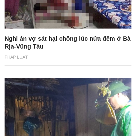
Nghi án vợ sát hại chồng lúc nửa đêm ở Bà
Rịa-Vũng Tàu
PHÁP LUẬT