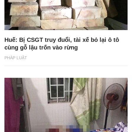
Huế: Bị CSGT truy đuổi, tài xế bỏ lại ô tô
cùng gỗ lậu trốn vào rừng
PHÁP LUẬT