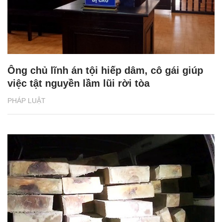
Ông chủ lĩnh án tội hiếp dâm, cô gái giúp
việc tật nguyền lầm lũi rời tòa
PHÁP LUẬT