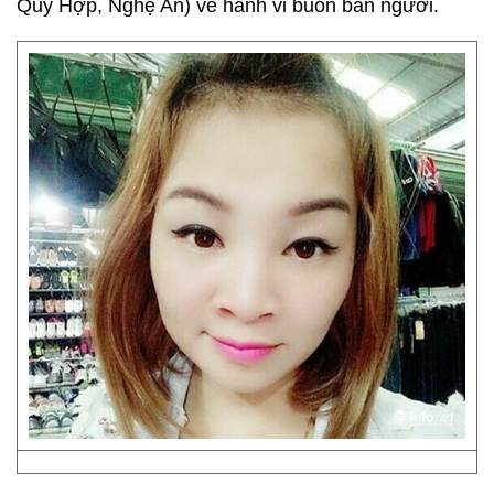
Quỳ Hợp, Nghệ An) về hành vi buôn bán người.