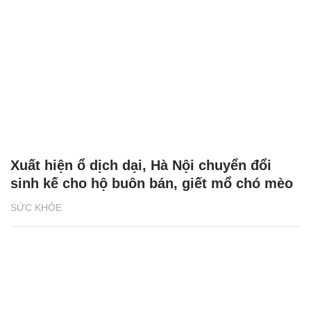
Xuất hiện ổ dịch dại, Hà Nội chuyển đổi
sinh kế cho hộ buôn bán, giết mổ chó mèo
SỨC KHỎE