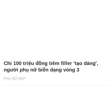
Chi 100 triệu đồng tiêm filler 'tạo dáng',
người phụ nữ biến dạng vòng 3
PHỤ NỮ ĐẸP