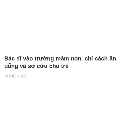
Bác sĩ vào trường mầm non, chỉ cách ăn
uống và sơ cứu cho trẻ
KHỎE - ĐẸP