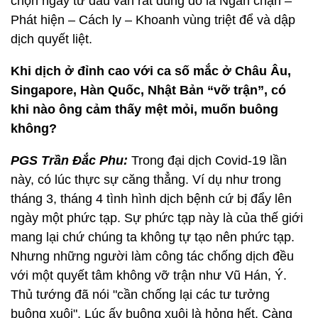
chọn ngay từ đâu vẫn rất đúng đó là Ngăn chặn –
Phát hiện – Cách ly – Khoanh vùng triệt để và dập
dịch quyết liệt.
Khi dịch ở đỉnh cao với ca số mắc ở Châu Âu,
Singapore, Hàn Quốc, Nhật Bản “vỡ trận”, có
khi nào ông cảm thấy mệt mỏi, muốn buông
không?
PGS Trần Đắc Phu:
Trong đại dịch Covid-19 lần
này, có lúc thực sự căng thẳng. Ví dụ như trong
tháng 3, tháng 4 tình hình dịch bệnh cứ bị đẩy lên
ngày một phức tạp. Sự phức tạp này là của thế giới
mang lại chứ chúng ta không tự tạo nên phức tạp.
Nhưng những người làm công tác chống dịch đều
với một quyết tâm không vỡ trận như Vũ Hán, Ý.
Thủ tướng đã nói "cần chống lại các tư tưởng
buông xuôi". Lúc ấy buông xuôi là hỏng hết. Càng