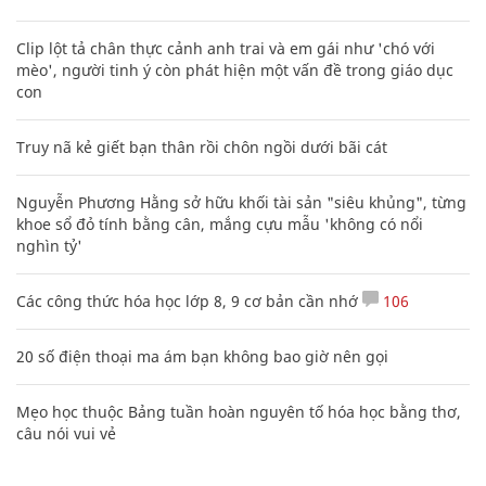
Clip lột tả chân thực cảnh anh trai và em gái như 'chó với
mèo', người tinh ý còn phát hiện một vấn đề trong giáo dục
con
Truy nã kẻ giết bạn thân rồi chôn ngồi dưới bãi cát
Nguyễn Phương Hằng sở hữu khối tài sản "siêu khủng", từng
khoe sổ đỏ tính bằng cân, mắng cựu mẫu 'không có nổi
nghìn tỷ'
Các công thức hóa học lớp 8, 9 cơ bản cần nhớ
106
20 số điện thoại ma ám bạn không bao giờ nên gọi
Mẹo học thuộc Bảng tuần hoàn nguyên tố hóa học bằng thơ,
câu nói vui vẻ