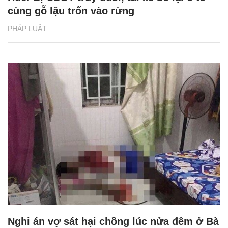
cùng gỗ lậu trốn vào rừng
PHÁP LUẬT
Nghi án vợ sát hại chồng lúc nửa đêm ở Bà