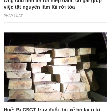
Ông chủ lĩnh án tội hiếp dâm, cô gái giúp
việc tật nguyền lầm lũi rời tòa
PHÁP LUẬT
Huế: Bị CSGT truy đuổi, tài xế bỏ lại ô tô