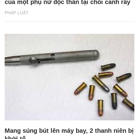
của một phụ nữ độc thân tại chòi canh rẫy
PHÁP LUẬT
Mang súng bút lên máy bay, 2 thanh niên bị
khởi tố