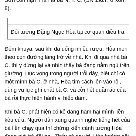
Sơn còn nạn nhân là bà N. T. C. (SN 1927, ở xóm
8).
Đối tượng Đặng Ngọc Hòa tại cơ quan điều tra.
Đêm khuya, sau khi đã uống nhiều rượu, Hòa men
theo con đường làng trở về nhà. Khi đi qua nhà bà
C. thì y dừng lại và nhìn thấy bà đang nằm ngủ trên
giường. Dục vọng trong người trỗi dậy, biết chỉ có
một mình bà C. ở nhà, Hòa tìm cách lẻn vào rồi,
dùng vũ lực ghì chặt bà C. và cởi hết quần áo của
bà rồi thực hiện hành vi hiếp dâm.
Khi bà C. phát hiện có kẻ đang hãm hại mình liền
kêu cứu. Người dân xung quanh nghe tiếng hét của
bà liền chạy qua thì chứng kiến cảnh tượng Hòa