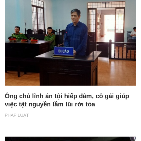
Ông chủ lĩnh án tội hiếp dâm, cô gái giúp
việc tật nguyền lầm lũi rời tòa
PHÁP LUẬT