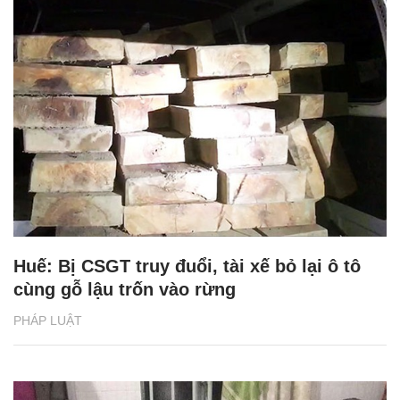
Huế: Bị CSGT truy đuổi, tài xế bỏ lại ô tô
cùng gỗ lậu trốn vào rừng
PHÁP LUẬT