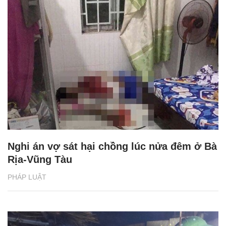
Nghi án vợ sát hại chồng lúc nửa đêm ở Bà
Rịa-Vũng Tàu
PHÁP LUẬT