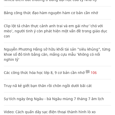
Bảng công thức đạo hàm nguyên hàm cơ bản cần nhớ
Clip lột tả chân thực cảnh anh trai và em gái như 'chó với
mèo', người tinh ý còn phát hiện một vấn đề trong giáo dục
con
Nguyễn Phương Hằng sở hữu khối tài sản "siêu khủng", từng
khoe sổ đỏ tính bằng cân, mắng cựu mẫu 'không có nổi
nghìn tỷ'
Các công thức hóa học lớp 8, 9 cơ bản cần nhớ
106
Truy nã kẻ giết bạn thân rồi chôn ngồi dưới bãi cát
Sự tích ngày ông Ngâu - bà Ngâu mùng 7 tháng 7 âm lịch
Video: Cách quấn dây sạc điện thoại thành hình lò xo