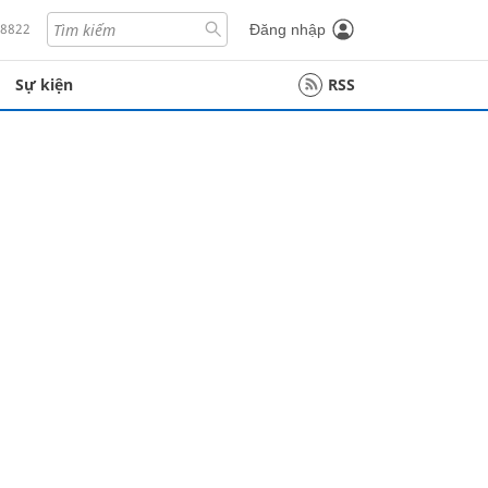
18822
Đăng nhập
Sự kiện
RSS