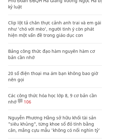
Phó Đoàn ĐBQH Hà Giang Vương Ngọc Hà bị
kỷ luật
Clip lột tả chân thực cảnh anh trai và em gái
như 'chó với mèo', người tinh ý còn phát
hiện một vấn đề trong giáo dục con
Bảng công thức đạo hàm nguyên hàm cơ
bản cần nhớ
20 số điện thoại ma ám bạn không bao giờ
nên gọi
Các công thức hóa học lớp 8, 9 cơ bản cần
nhớ
106
Nguyễn Phương Hằng sở hữu khối tài sản
"siêu khủng", từng khoe sổ đỏ tính bằng
cân, mắng cựu mẫu 'không có nổi nghìn tỷ'