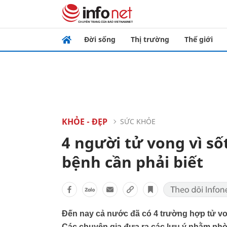
Đời sống
Thị trường
Thế giới
KHỎE - ĐẸP
SỨC KHỎE
4 người tử vong vì số
bệnh cần phải biết
Đến nay cả nước đã có 4 trường hợp tử vong
Các chuyên gia đưa ra các lưu ý nhằm phò