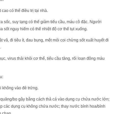
cao có thể điều trị tại nhà.
ra sốc, suy tạng có thể giảm tiểu cầu, máu cô đặc. Người
 sốt nguy hiểm có thể nhiệt độ cơ thể tụt xuống.
t vã, đi tiêu ít, đau bụng, mệt mỏi coi chừng sốt xuất huyết đi
.
ục, virus thải khỏi cơ thể, tiểu cầu tăng, rối loạn đông máu
u:
i không vào đẻ trứng.
g quăng/bọ gậy bằng cách thả cá vào dụng cụ chứa nước lớn;
úp các dụng cụ không chứa nước; thay nước bình hoa/bình
n chạn.