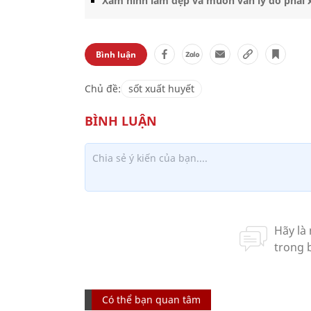
Xăm hình làm đẹp và muôn vàn lý do phải 
Bình luận
Chủ đề:
sốt xuất huyết
Có thể bạn quan tâm