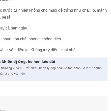
hốc nước tự nhiên không cho muỗi đẻ trứng như chai, lọ, mảnh
 bẹ lá...
ay cả ban ngày.
ợt phun hóa chất phòng, chống dịch.
tư vấn điều trị. Không tự ý điều trị tại nhà.
m khiến dị ứng, ho hen kéo dài
thường xuyên… rất nhiều bệnh lý gặp phải và tác nhân đó là từ chính
ất là chó và mèo.