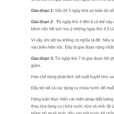
Giai đoạn 1:
Sốt chỉ 3 ngày khá an toàn dù sốt 
Giai đoạn 2: T
ừ ngày thứ 4 đến 6 có thể xảy 
bệnh cần hết sức lưu ý những ngày thứ 4,5 của
Vì vậy, khi sốt hạ không có nghĩa là đỡ. Nếu vậ
vào biểu hiện sốc. Đây là giai đoạn nặng nhất
Giai đoạn 3:
Từ ngày thứ 7 là giai đoạn hồi ph
giảm.
Hạn chế bùng phát dịch sốt xuất huyết như sa
Đậy kín tất cả các dụng cụ chứa nước để muỗ
Hàng tuần thực hiện các biện pháp diệt loăn
thau rửa dụng cụ chứa nước vừa và nhỏ, lật 
bông; bỏ muối hoặc dầu vào bát nước kê châ