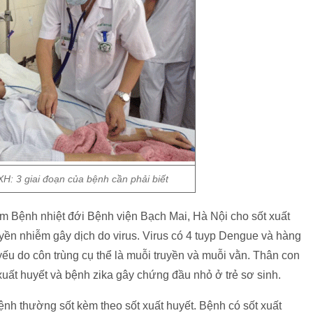
XH: 3 giai đoạn của bệnh cần phải biết
Bệnh nhiệt đới Bệnh viện Bạch Mai, Hà Nội cho sốt xuất
uyền nhiễm gây dịch do virus. Virus có 4 tuyp Dengue và hàng
ếu do côn trùng cụ thể là muỗi truyền và muỗi vằn. Thân con
xuất huyết và bệnh zika gây chứng đầu nhỏ ở trẻ sơ sinh.
ệnh thường sốt kèm theo sốt xuất huyết. Bệnh có sốt xuất