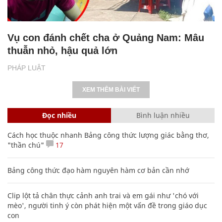
Vụ con đánh chết cha ở Quảng Nam: Mâu
thuẫn nhỏ, hậu quả lớn
PHÁP LUẬT
XEM THÊM BÀI VIẾT
Đọc nhiều
Bình luận nhiều
Cách học thuộc nhanh Bảng công thức lượng giác bằng thơ,
"thần chú"
17
Bảng công thức đạo hàm nguyên hàm cơ bản cần nhớ
Clip lột tả chân thực cảnh anh trai và em gái như 'chó với
mèo', người tinh ý còn phát hiện một vấn đề trong giáo dục
con