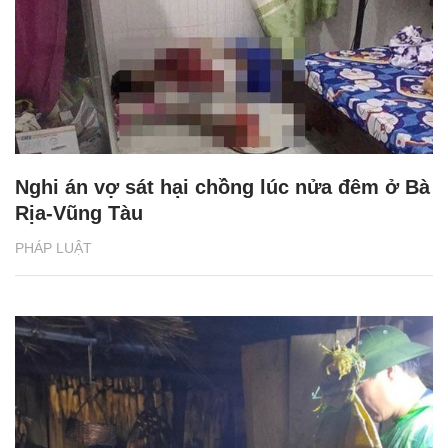
Nghi án vợ sát hại chồng lúc nửa đêm ở Bà
Rịa-Vũng Tàu
PHÁP LUẬT