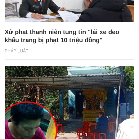
Xử phạt thanh niên tung tin "lái xe đeo
khẩu trang bị phạt 10 triệu đồng"
PHÁP LUẬT