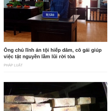
Ông chủ lĩnh án tội hiếp dâm, cô gái giúp
việc tật nguyền lầm lũi rời tòa
PHÁP LUẬT