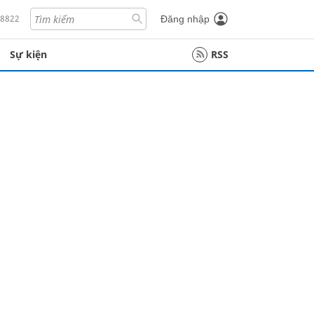
18822
Đăng nhập
Sự kiện
RSS