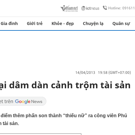
Hotline: 09161
Gia đình
Giới trẻ
Khỏe - đẹp
Chuyện lạ
Quân sự
14/04/2013 19:58 (GMT+07:00)
mại dâm dàn cảnh trộm tài sản
 điểm thêm phấn son thành “thiếu nữ” ra công viên Phú
 tài sản.