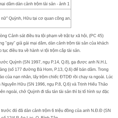
u nữ” Quỳnh, Hữu tại cơ quan công an.
ng Cảnh sát điều tra tội phạm về trật tự xã hội, (PC 45)
g "gay" giả gái mại dâm, dàn cảnh trộm tài sản của khách
ục điều tra về hành vi tội trộm cắp tài sản.
Phước Quỳnh (SN 1997, ngụ P.14, Q.8), gạ được anh N.H.L
àng (số 177 đường Bà Hom, P.13, Q.6) để bán dâm. Trong
 áo của nạn nhân, lấy trộm chiếc ĐTDĐ rồi chạy ra ngoài. Lúc
 Nguyên Hữu (SN 1996, ngụ P.8, Q.6) và Trịnh Hiếu Thảo
n ngoài, chở Quỳnh đi tẩu tán tài sản thì bị tổ hình sự đặc
n trước đó đã dàn cảnh trộm 6 triệu đồng của anh N.Đ.Đ (SN
 số 12/4 P. An Lạc, Q. Bình Tân.