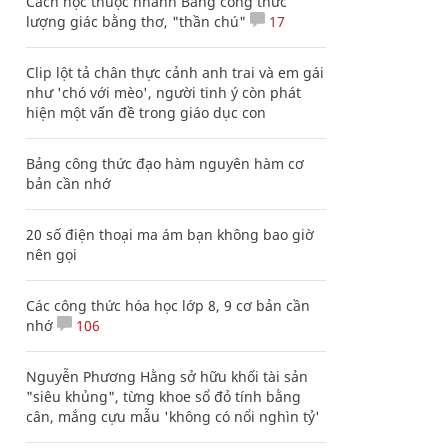
Cách học thuộc nhanh Bảng công thức
lượng giác bằng thơ, "thần chú"
17
Clip lột tả chân thực cảnh anh trai và em gái
như 'chó với mèo', người tinh ý còn phát
hiện một vấn đề trong giáo dục con
Bảng công thức đạo hàm nguyên hàm cơ
bản cần nhớ
20 số điện thoại ma ám bạn không bao giờ
nên gọi
Các công thức hóa học lớp 8, 9 cơ bản cần
nhớ
106
Nguyễn Phương Hằng sở hữu khối tài sản
"siêu khủng", từng khoe sổ đỏ tính bằng
cân, mắng cựu mẫu 'không có nổi nghìn tỷ'