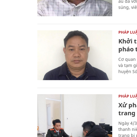
ẩu đả vớ
súng, vi
PHÁP LU
Khởi t
pháo 
Cơ quan 
và tạm gi
huyện Sóc
PHÁP LU
Xử phạ
trang 
Ngày 4/3
thanh ni
trang bị 