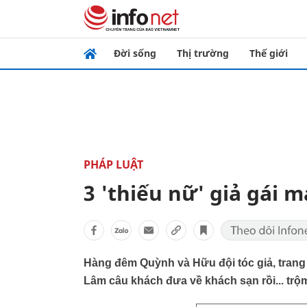
Đời sống
Thị trường
Thế giới
PHÁP LUẬT
3 'thiếu nữ' giả gái 
Hàng đêm Quỳnh và Hữu đội tóc giả, trang
Lâm câu khách đưa về khách sạn rồi... trộm