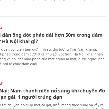
ẬT
 đàn ông đốt pháo dài hơn 50m trong đám
 Hà Nội khai gì?
ơ quan công an tạm giữ hình sự, đối tượng Trần Văn Khang,
t pháo trong đám cưới ở xã Phù Lỗ (Sóc Sơn, Hà Nội) khai nhận
ạng xã hội đặt mua pháo của một người lạ mặt, được người bán
ề nơi tổ chức đám cưới.
ẬT
Nai: Nam thanh niên nổ súng khi chuyển đồ
bạn gái, 1 người trúng đạn
 tới chuyển đồ giúp một cô gái, Khải mang theo súng và xảy ra