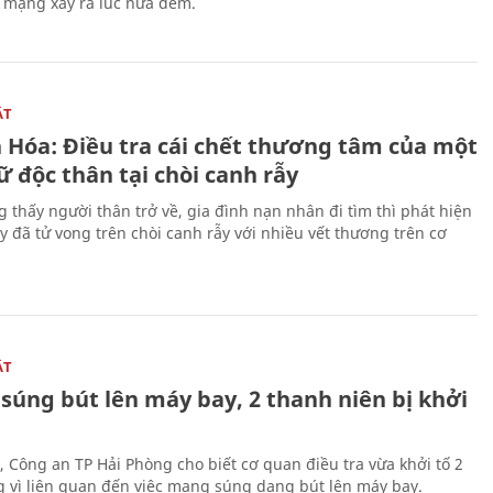
n mạng xảy ra lúc nửa đêm.
ẬT
 Hóa: Điều tra cái chết thương tâm của một
 độc thân tại chòi canh rẫy
g thấy người thân trở về, gia đình nạn nhân đi tìm thì phát hiện
y đã tử vong trên chòi canh rẫy với nhiều vết thương trên cơ
ẬT
súng bút lên máy bay, 2 thanh niên bị khởi
, Công an TP Hải Phòng cho biết cơ quan điều tra vừa khởi tố 2
g vì liên quan đến việc mang súng dạng bút lên máy bay.