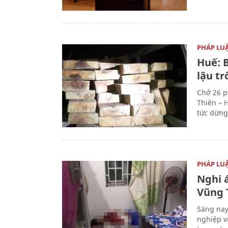
PHÁP LU
Huế: B
lậu t
Chở 26 p
Thiên – 
tức dừng
PHÁP LU
Nghi á
Vũng 
Sáng nay
nghiệp v