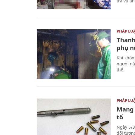
tra vụ á
PHÁP LU
Thanh
phụ nữ
Khi khôn
người nà
thể.
PHÁP LU
Mang 
tố
Ngày 5/3
đối tượn