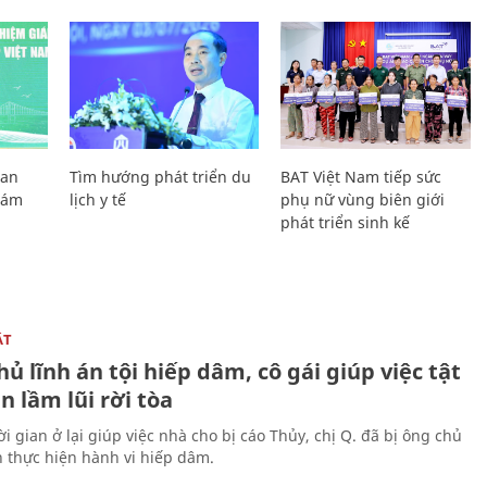
Lan
Tìm hướng phát triển du
BAT Việt Nam tiếp sức
Giám
lịch y tế
phụ nữ vùng biên giới
phát triển sinh kế
ẬT
ủ lĩnh án tội hiếp dâm, cô gái giúp việc tật
 lầm lũi rời tòa
i gian ở lại giúp việc nhà cho bị cáo Thủy, chị Q. đã bị ông chủ
n thực hiện hành vi hiếp dâm.