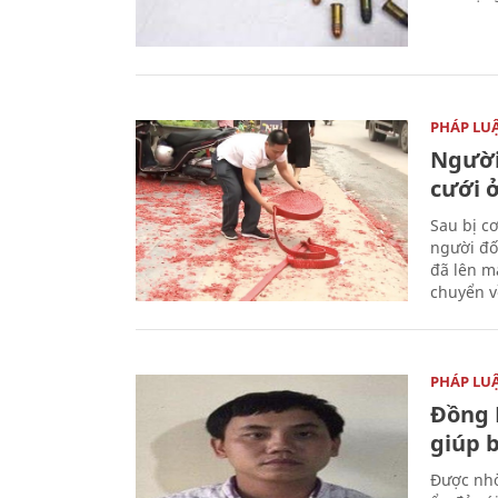
PHÁP LU
Người
cưới ở
Sau bị c
người đố
đã lên m
chuyển v
PHÁP LU
Đồng 
giúp 
Được nhờ