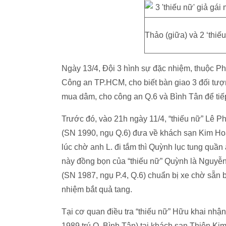
Thảo (giữa) và 2 ‘thiế
Ngày 13/4, Đội 3 hình sự đặc nhiệm, thuộc Phò
Công an TP.HCM, cho biết bàn giao 3 đối tượn
mua dâm, cho công an Q.6 và Bình Tân để tiếp t
Trước đó, vào 21h ngày 11/4, “thiếu nữ” Lê 
(SN 1990, ngụ Q.6) đưa về khách sạn Kim Ho
lúc chờ anh L. đi tắm thì Quỳnh lục tung quần
này đồng bọn của “thiếu nữ” Quỳnh là Nguyễn
(SN 1987, ngụ P.4, Q.6) chuẩn bị xe chờ sẵn bê
nhiệm bắt quả tang.
Tại cơ quan điều tra “thiếu nữ” Hữu khai nhậ
1989 trú Q. Bình Tân) tại khách sạn Thiên Kim