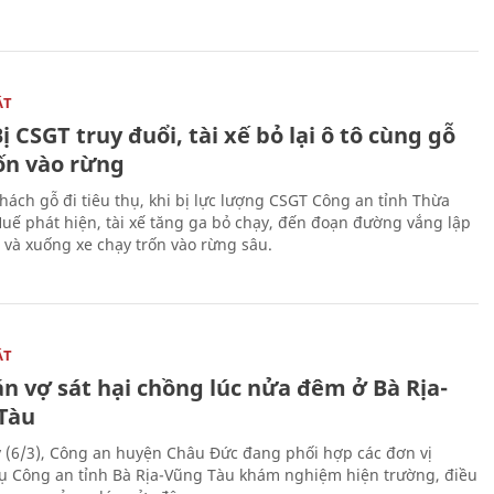
ẬT
ị CSGT truy đuổi, tài xế bỏ lại ô tô cùng gỗ
rốn vào rừng
hách gỗ đi tiêu thụ, khi bị lực lượng CSGT Công an tỉnh Thừa
Huế phát hiện, tài xế tăng ga bỏ chạy, đến đoạn đường vắng lập
 và xuống xe chạy trốn vào rừng sâu.
ẬT
n vợ sát hại chồng lúc nửa đêm ở Bà Rịa-
Tàu
 (6/3), Công an huyện Châu Đức đang phối hợp các đơn vị
ụ Công an tỉnh Bà Rịa-Vũng Tàu khám nghiệm hiện trường, điều