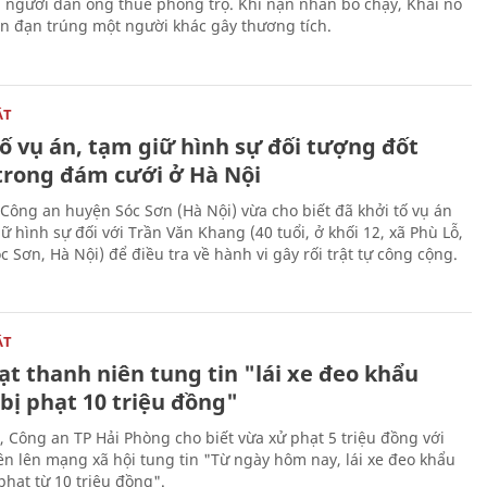
i người đàn ông thuê phòng trọ. Khi nạn nhân bỏ chạy, Khải nổ
ên đạn trúng một người khác gây thương tích.
ẬT
ố vụ án, tạm giữ hình sự đối tượng đốt
trong đám cưới ở Hà Nội
Công an huyện Sóc Sơn (Hà Nội) vừa cho biết đã khởi tố vụ án
ữ hình sự đối với Trần Văn Khang (40 tuổi, ở khối 12, xã Phù Lỗ,
 Sơn, Hà Nội) để điều tra về hành vi gây rối trật tự công cộng.
ẬT
t thanh niên tung tin "lái xe đeo khẩu
bị phạt 10 triệu đồng"
, Công an TP Hải Phòng cho biết vừa xử phạt 5 triệu đồng với
ên lên mạng xã hội tung tin "Từ ngày hôm nay, lái xe đeo khẩu
phạt từ 10 triệu đồng".