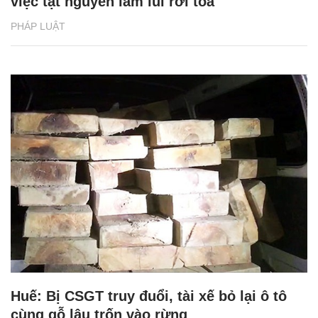
việc tật nguyền lầm lũi rời tòa
PHÁP LUẬT
Huế: Bị CSGT truy đuổi, tài xế bỏ lại ô tô
cùng gỗ lậu trốn vào rừng