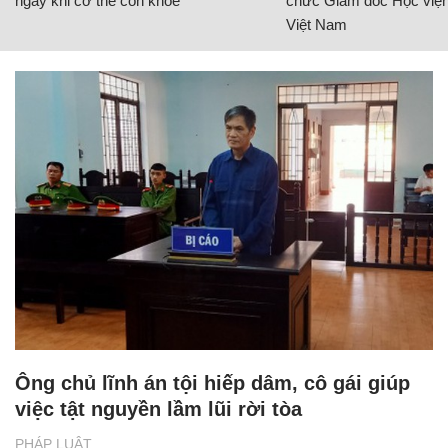
ngay khi cơ thể còn khỏe
chức Giám đốc Học viện
Việt Nam
Ông chủ lĩnh án tội hiếp dâm, cô gái giúp
việc tật nguyền lầm lũi rời tòa
PHÁP LUẬT