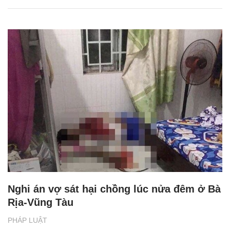
Nghi án vợ sát hại chồng lúc nửa đêm ở Bà
Rịa-Vũng Tàu
PHÁP LUẬT