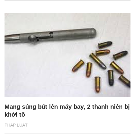
Mang súng bút lên máy bay, 2 thanh niên bị
khởi tố
PHÁP LUẬT