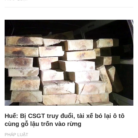
Huế: Bị CSGT truy đuổi, tài xế bỏ lại ô tô
cùng gỗ lậu trốn vào rừng
PHÁP LUẬT