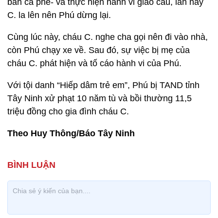
bán cà phê- và thực hiện hành vi giao cấu, lần này
C. la lên nên Phú dừng lại.
Cùng lúc này, cháu C. nghe cha gọi nên đi vào nhà,
còn Phú chạy xe về. Sau đó, sự việc bị mẹ của
cháu C. phát hiện và tố cáo hành vi của Phú.
Với tội danh “Hiếp dâm trẻ em”, Phú bị TAND tỉnh
Tây Ninh xử phạt 10 năm tù và bồi thường 11,5
triệu đồng cho gia đình cháu C.
Theo Huy Thông/Báo Tây Ninh