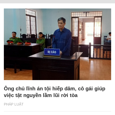
Ông chủ lĩnh án tội hiếp dâm, cô gái giúp
việc tật nguyền lầm lũi rời tòa
PHÁP LUẬT