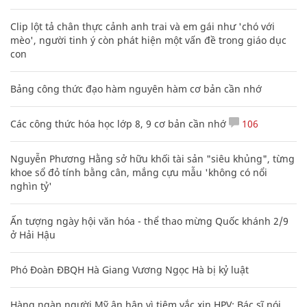
Clip lột tả chân thực cảnh anh trai và em gái như 'chó với
mèo', người tinh ý còn phát hiện một vấn đề trong giáo dục
con
Bảng công thức đạo hàm nguyên hàm cơ bản cần nhớ
Các công thức hóa học lớp 8, 9 cơ bản cần nhớ
106
Nguyễn Phương Hằng sở hữu khối tài sản "siêu khủng", từng
khoe sổ đỏ tính bằng cân, mắng cựu mẫu 'không có nổi
nghìn tỷ'
Ấn tượng ngày hội văn hóa - thể thao mừng Quốc khánh 2/9
ở Hải Hậu
Phó Đoàn ĐBQH Hà Giang Vương Ngọc Hà bị kỷ luật
Hàng ngàn người Mỹ ân hận vì tiêm vắc xin HPV: Bác sĩ nói