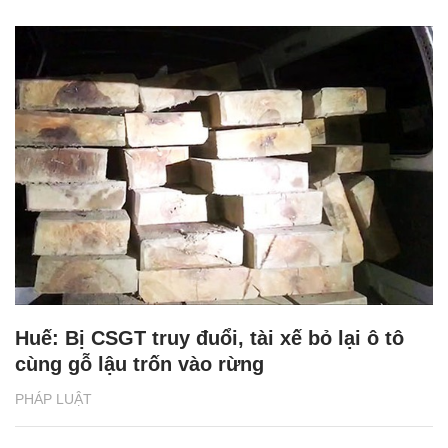
Huế: Bị CSGT truy đuổi, tài xế bỏ lại ô tô
cùng gỗ lậu trốn vào rừng
PHÁP LUẬT