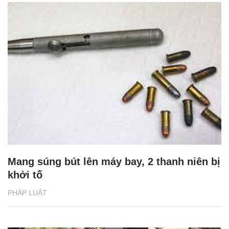
Mang súng bút lên máy bay, 2 thanh niên bị
khởi tố
PHÁP LUẬT