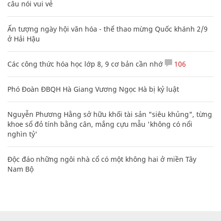
câu nói vui vẻ
Ấn tượng ngày hội văn hóa - thể thao mừng Quốc khánh 2/9
ở Hải Hậu
Các công thức hóa học lớp 8, 9 cơ bản cần nhớ
106
Phó Đoàn ĐBQH Hà Giang Vương Ngọc Hà bị kỷ luật
Nguyễn Phương Hằng sở hữu khối tài sản "siêu khủng", từng
khoe sổ đỏ tính bằng cân, mắng cựu mẫu 'không có nổi
nghìn tỷ'
Độc đáo những ngôi nhà cổ có một không hai ở miền Tây
Nam Bộ