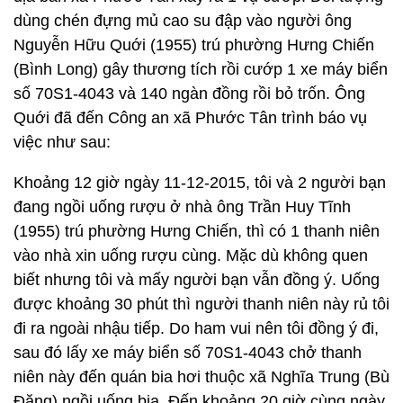
dùng chén đựng mủ cao su đập vào người ông
Nguyễn Hữu Quới (1955) trú phường Hưng Chiến
(Bình Long) gây thương tích rồi cướp 1 xe máy biển
số 70S1-4043 và 140 ngàn đồng rồi bỏ trốn. Ông
Quới đã đến Công an xã Phước Tân trình báo vụ
việc như sau:
Khoảng 12 giờ ngày 11-12-2015, tôi và 2 người bạn
đang ngồi uống rượu ở nhà ông Trần Huy Tĩnh
(1955) trú phường Hưng Chiến, thì có 1 thanh niên
vào nhà xin uống rượu cùng. Mặc dù không quen
biết nhưng tôi và mấy người bạn vẫn đồng ý. Uống
được khoảng 30 phút thì người thanh niên này rủ tôi
đi ra ngoài nhậu tiếp. Do ham vui nên tôi đồng ý đi,
sau đó lấy xe máy biển số 70S1-4043 chở thanh
niên này đến quán bia hơi thuộc xã Nghĩa Trung (Bù
Đăng) ngồi uống bia. Đến khoảng 20 giờ cùng ngày,