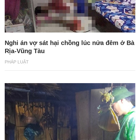
Nghi án vợ sát hại chồng lúc nửa đêm ở Bà
Rịa-Vũng Tàu
PHÁP LUẬT