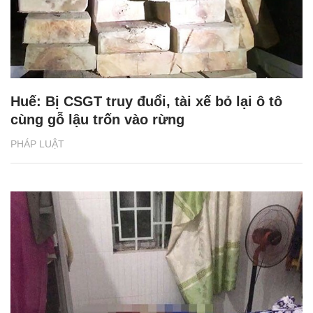
Huế: Bị CSGT truy đuổi, tài xế bỏ lại ô tô
cùng gỗ lậu trốn vào rừng
PHÁP LUẬT