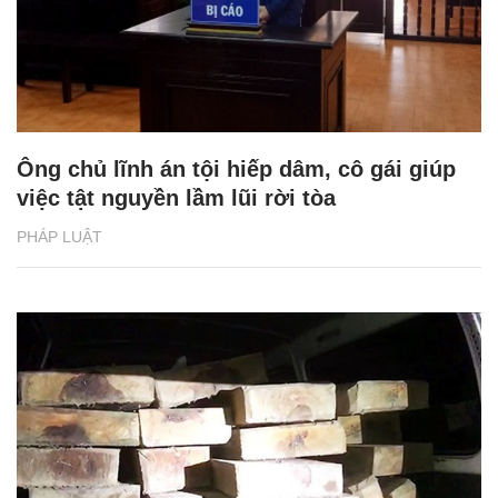
Ông chủ lĩnh án tội hiếp dâm, cô gái giúp
việc tật nguyền lầm lũi rời tòa
PHÁP LUẬT