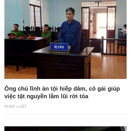
Ông chủ lĩnh án tội hiếp dâm, cô gái giúp
việc tật nguyền lầm lũi rời tòa
PHÁP LUẬT