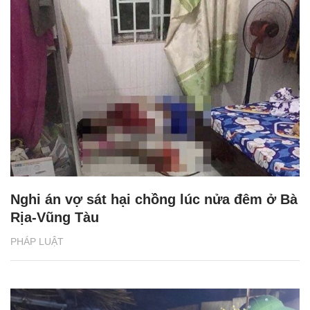
Nghi án vợ sát hại chồng lúc nửa đêm ở Bà
Rịa-Vũng Tàu
PHÁP LUẬT