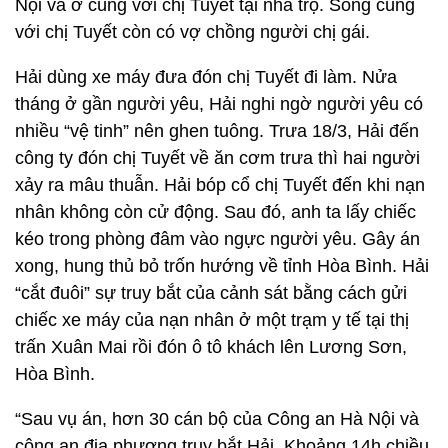
Nội và ở cùng với chị Tuyết tại nhà trọ. Sống cùng
với chị Tuyết còn có vợ chồng người chị gái.
Hải dùng xe máy đưa đón chị Tuyết đi làm. Nửa
tháng ở gần người yêu, Hải nghi ngờ người yêu có
nhiều “vệ tinh” nên ghen tuông. Trưa 18/3, Hải đến
công ty đón chị Tuyết về ăn cơm trưa thì hai người
xảy ra mâu thuẫn. Hải bóp cổ chị Tuyết đến khi nạn
nhân không còn cử động. Sau đó, anh ta lấy chiếc
kéo trong phòng đâm vào ngực người yêu. Gây án
xong, hung thủ bỏ trốn hướng về tỉnh Hòa Bình. Hải
“cắt đuôi” sự truy bắt của cảnh sát bằng cách gửi
chiếc xe máy của nạn nhân ở một trạm y tế tại thị
trấn Xuân Mai rồi đón ô tô khách lên Lương Sơn,
Hòa Bình.
“Sau vụ án, hơn 30 cán bộ của Công an Hà Nội và
công an địa phương truy bắt Hải. Khoảng 14h chiều