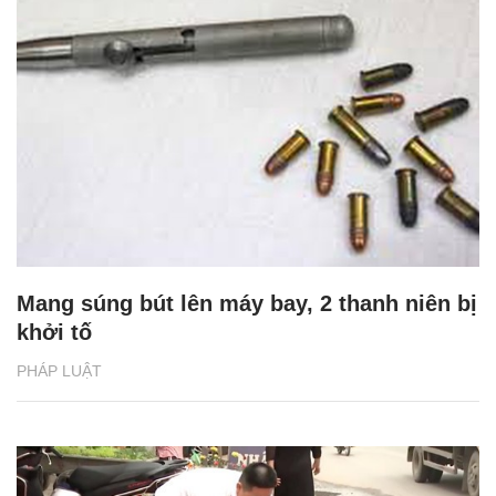
Mang súng bút lên máy bay, 2 thanh niên bị
khởi tố
PHÁP LUẬT