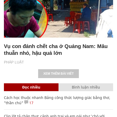
Vụ con đánh chết cha ở Quảng Nam: Mâu
thuẫn nhỏ, hậu quả lớn
PHÁP LUẬT
XEM THÊM BÀI VIẾT
Đọc nhiều
Bình luận nhiều
Cách học thuộc nhanh Bảng công thức lượng giác bằng thơ,
"thần chú"
17
Clip lột tả chân thực cảnh anh trai và em gái như 'chó với