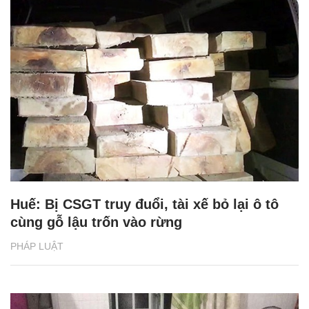
Huế: Bị CSGT truy đuổi, tài xế bỏ lại ô tô
cùng gỗ lậu trốn vào rừng
PHÁP LUẬT