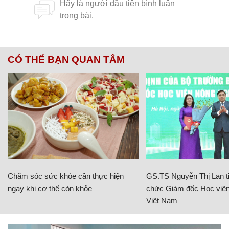
CÓ THỂ BẠN QUAN TÂM
Chăm sóc sức khỏe cần thực hiện
GS.TS Nguyễn Thị Lan ti
ngay khi cơ thể còn khỏe
chức Giám đốc Học viện
Việt Nam