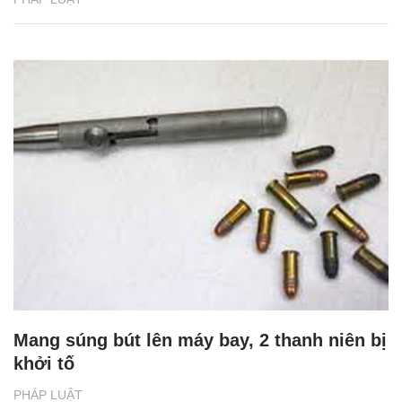
Mang súng bút lên máy bay, 2 thanh niên bị
khởi tố
PHÁP LUẬT