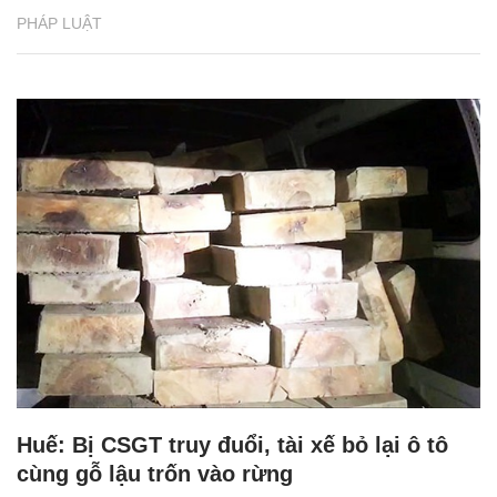
PHÁP LUẬT
Huế: Bị CSGT truy đuổi, tài xế bỏ lại ô tô
cùng gỗ lậu trốn vào rừng