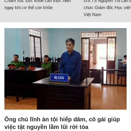
Chăm sóc sức khỏe cần thực hiện
GS.TS Nguyễn Thị Lan ti
ngay khi cơ thể còn khỏe
chức Giám đốc Học viện
Việt Nam
Ông chủ lĩnh án tội hiếp dâm, cô gái giúp
việc tật nguyền lầm lũi rời tòa