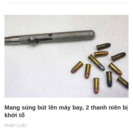
Mang súng bút lên máy bay, 2 thanh niên bị
khởi tố
PHÁP LUẬT