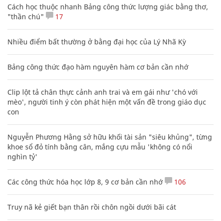
Cách học thuộc nhanh Bảng công thức lượng giác bằng thơ,
"thần chú"
17
Nhiều điểm bất thường ở bằng đại học của Lý Nhã Kỳ
Bảng công thức đạo hàm nguyên hàm cơ bản cần nhớ
Clip lột tả chân thực cảnh anh trai và em gái như 'chó với
mèo', người tinh ý còn phát hiện một vấn đề trong giáo dục
con
Nguyễn Phương Hằng sở hữu khối tài sản "siêu khủng", từng
khoe sổ đỏ tính bằng cân, mắng cựu mẫu 'không có nổi
nghìn tỷ'
Các công thức hóa học lớp 8, 9 cơ bản cần nhớ
106
Truy nã kẻ giết bạn thân rồi chôn ngồi dưới bãi cát