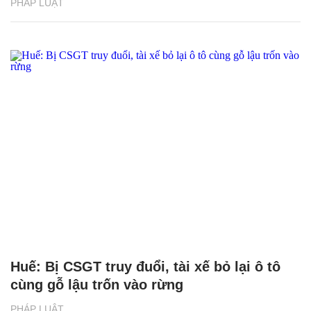
PHÁP LUẬT
Huế: Bị CSGT truy đuổi, tài xế bỏ lại ô tô
cùng gỗ lậu trốn vào rừng
PHÁP LUẬT