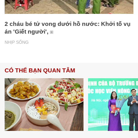
2 cháu bé tử vong dưới hồ nước: Khởi tố vụ
án 'Giết người',
NHỊP SỐNG
CÓ THỂ BẠN QUAN TÂM