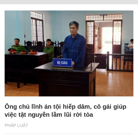
Ông chủ lĩnh án tội hiếp dâm, cô gái giúp
việc tật nguyền lầm lũi rời tòa
PHÁP LUẬT