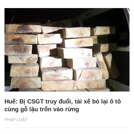
Huế: Bị CSGT truy đuổi, tài xế bỏ lại ô tô
cùng gỗ lậu trốn vào rừng
PHÁP LUẬT