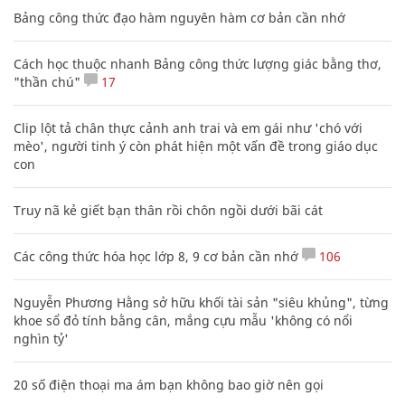
Bảng công thức đạo hàm nguyên hàm cơ bản cần nhớ
Cách học thuộc nhanh Bảng công thức lượng giác bằng thơ,
"thần chú"
17
Clip lột tả chân thực cảnh anh trai và em gái như 'chó với
mèo', người tinh ý còn phát hiện một vấn đề trong giáo dục
con
Truy nã kẻ giết bạn thân rồi chôn ngồi dưới bãi cát
Các công thức hóa học lớp 8, 9 cơ bản cần nhớ
106
Nguyễn Phương Hằng sở hữu khối tài sản "siêu khủng", từng
khoe sổ đỏ tính bằng cân, mắng cựu mẫu 'không có nổi
nghìn tỷ'
20 số điện thoại ma ám bạn không bao giờ nên gọi