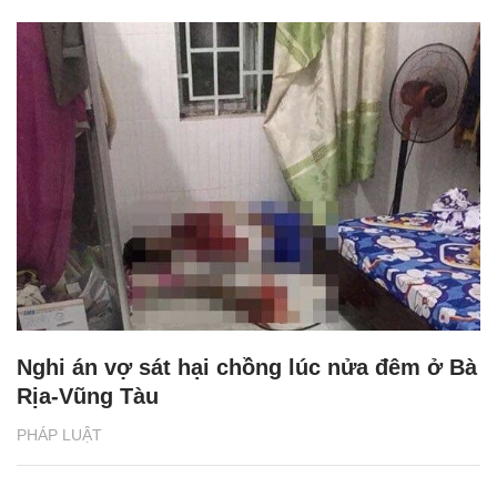
Nghi án vợ sát hại chồng lúc nửa đêm ở Bà
Rịa-Vũng Tàu
PHÁP LUẬT