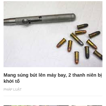
Mang súng bút lên máy bay, 2 thanh niên bị
khởi tố
PHÁP LUẬT