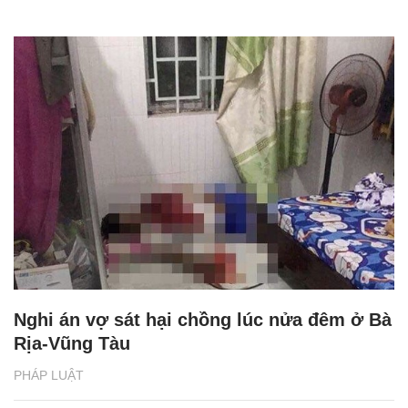
Nghi án vợ sát hại chồng lúc nửa đêm ở Bà
Rịa-Vũng Tàu
PHÁP LUẬT