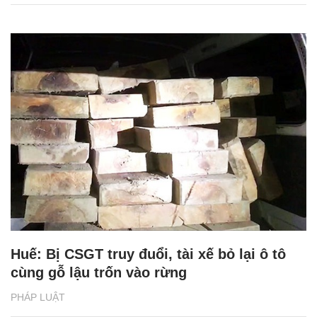
Huế: Bị CSGT truy đuổi, tài xế bỏ lại ô tô
cùng gỗ lậu trốn vào rừng
PHÁP LUẬT