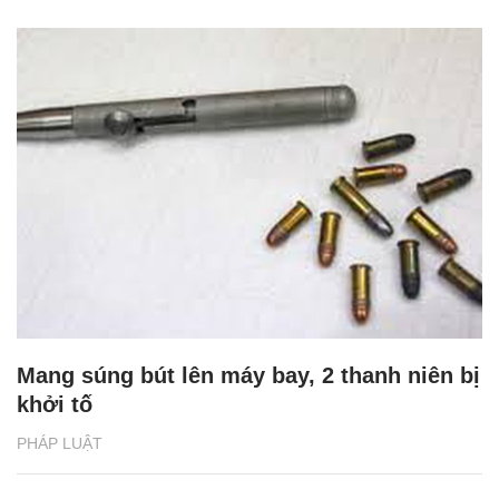
Mang súng bút lên máy bay, 2 thanh niên bị
khởi tố
PHÁP LUẬT