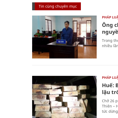
Tin cùng chuyên mục
PHÁP LU
Ông ch
nguyền
Trong thờ
nhiều lầ
PHÁP LU
Huế: B
lậu t
Chở 26 p
Thiên – 
tức dừng