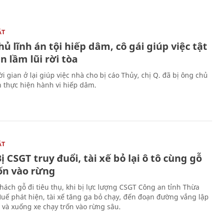
ẬT
ủ lĩnh án tội hiếp dâm, cô gái giúp việc tật
 lầm lũi rời tòa
i gian ở lại giúp việc nhà cho bị cáo Thủy, chị Q. đã bị ông chủ
n thực hiện hành vi hiếp dâm.
ẬT
ị CSGT truy đuổi, tài xế bỏ lại ô tô cùng gỗ
rốn vào rừng
hách gỗ đi tiêu thụ, khi bị lực lượng CSGT Công an tỉnh Thừa
Huế phát hiện, tài xế tăng ga bỏ chạy, đến đoạn đường vắng lập
 và xuống xe chạy trốn vào rừng sâu.