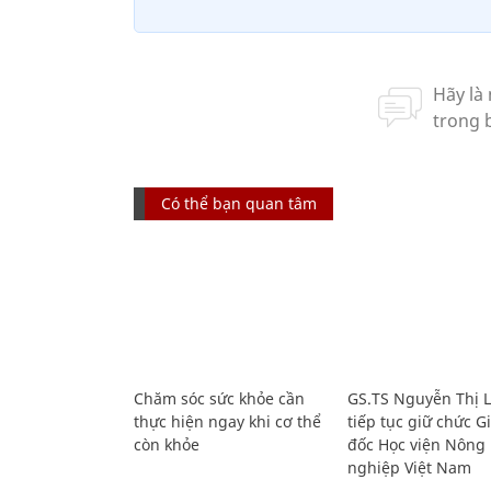
Có thể bạn quan tâm
Chăm sóc sức khỏe cần
GS.TS Nguyễn Thị 
thực hiện ngay khi cơ thể
tiếp tục giữ chức 
còn khỏe
đốc Học viện Nông
nghiệp Việt Nam