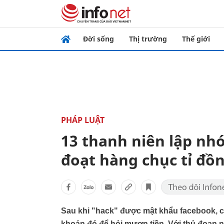
Đời sống
Thị trường
Thế giới
PHÁP LUẬT
13 thanh niên lập nh
đoạt hàng chục tỉ đồn
Sau khi "hack" được mật khẩu facebook, cá
khoản đó để hỏi mượn tiền. Với thủ đoạn nà