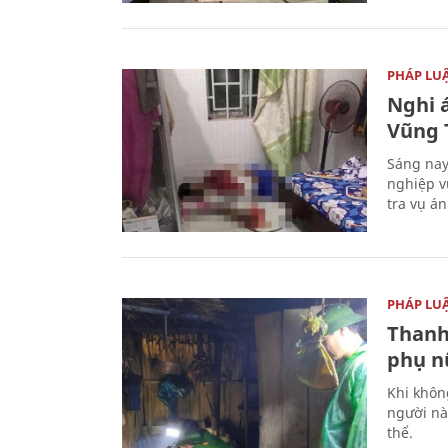
PHÁP LU
Nghi á
Vũng 
Sáng nay
nghiệp v
tra vụ á
PHÁP LU
Thanh
phụ nữ
Khi khôn
người nà
thể.