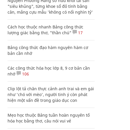
Nguyễn Phương Hằng sở hữu khối tài sản
"siêu khủng", từng khoe sổ đỏ tính bằng
cân, mắng cựu mẫu 'không có nổi nghìn tỷ'
Cách học thuộc nhanh Bảng công thức
lượng giác bằng thơ, "thần chú"
17
Bảng công thức đạo hàm nguyên hàm cơ
bản cần nhớ
Các công thức hóa học lớp 8, 9 cơ bản cần
nhớ
106
Clip lột tả chân thực cảnh anh trai và em gái
như 'chó với mèo', người tinh ý còn phát
hiện một vấn đề trong giáo dục con
Mẹo học thuộc Bảng tuần hoàn nguyên tố
hóa học bằng thơ, câu nói vui vẻ