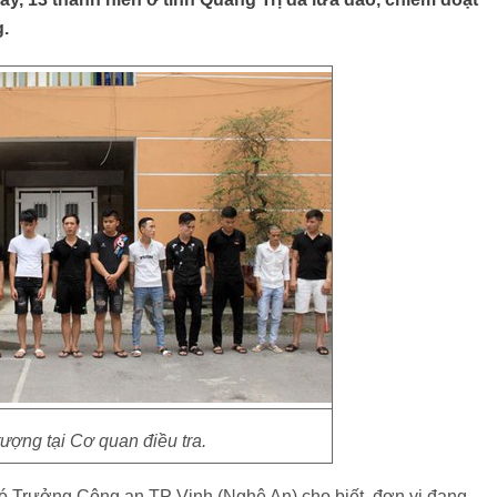
g.
ượng tại Cơ quan điều tra.
 Trưởng Công an TP Vinh (Nghệ An) cho biết, đơn vị đang