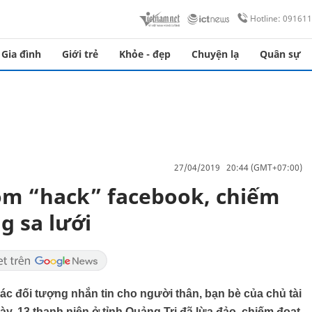
Hotline: 09161
Gia đình
Giới trẻ
Khỏe - đẹp
Chuyện lạ
Quân sự
27/04/2019 20:44 (GMT+07:00)
óm “hack” facebook, chiếm
g sa lưới
c đối tượng nhắn tin cho người thân, bạn bè của chủ tài
y, 13 thanh niên ở tỉnh Quảng Trị đã lừa đảo, chiếm đoạt