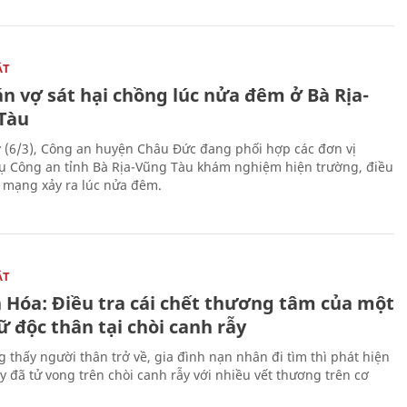
ẬT
n vợ sát hại chồng lúc nửa đêm ở Bà Rịa-
Tàu
 (6/3), Công an huyện Châu Đức đang phối hợp các đơn vị
ụ Công an tỉnh Bà Rịa-Vũng Tàu khám nghiệm hiện trường, điều
n mạng xảy ra lúc nửa đêm.
ẬT
 Hóa: Điều tra cái chết thương tâm của một
 độc thân tại chòi canh rẫy
g thấy người thân trở về, gia đình nạn nhân đi tìm thì phát hiện
y đã tử vong trên chòi canh rẫy với nhiều vết thương trên cơ