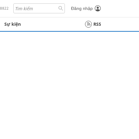
18822
Đăng nhập
Sự kiện
RSS