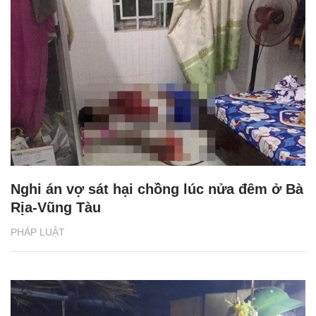
Nghi án vợ sát hại chồng lúc nửa đêm ở Bà
Rịa-Vũng Tàu
PHÁP LUẬT