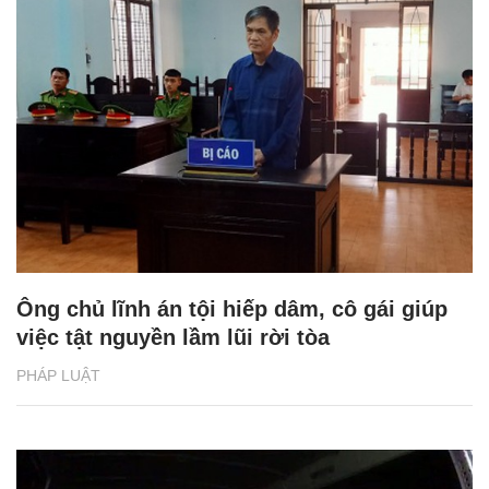
Ông chủ lĩnh án tội hiếp dâm, cô gái giúp
việc tật nguyền lầm lũi rời tòa
PHÁP LUẬT