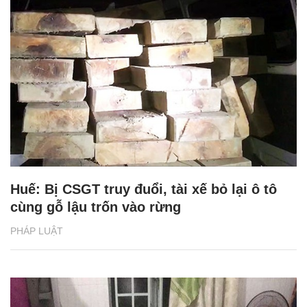
Huế: Bị CSGT truy đuổi, tài xế bỏ lại ô tô
cùng gỗ lậu trốn vào rừng
PHÁP LUẬT