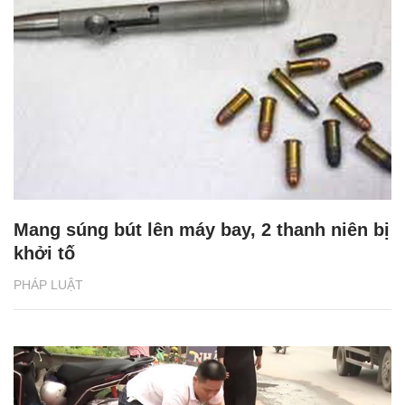
Mang súng bút lên máy bay, 2 thanh niên bị
khởi tố
PHÁP LUẬT