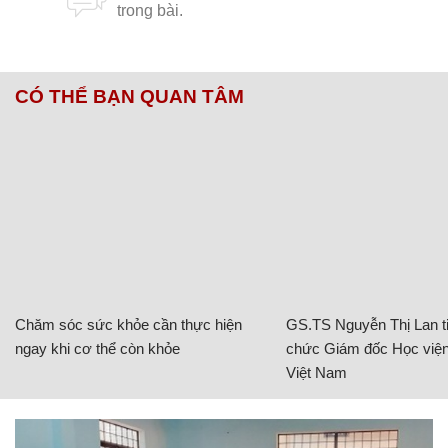
CÓ THỂ BẠN QUAN TÂM
Chăm sóc sức khỏe cần thực hiện
GS.TS Nguyễn Thị Lan ti
ngay khi cơ thể còn khỏe
chức Giám đốc Học viện
Việt Nam