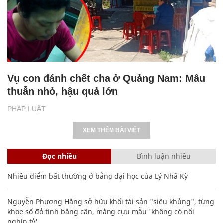
Vụ con đánh chết cha ở Quảng Nam: Mâu
thuẫn nhỏ, hậu quả lớn
PHÁP LUẬT
XEM THÊM BÀI VIẾT
Đọc nhiều
Bình luận nhiều
Nhiều điểm bất thường ở bằng đại học của Lý Nhã Kỳ
Nguyễn Phương Hằng sở hữu khối tài sản "siêu khủng", từng
khoe sổ đỏ tính bằng cân, mắng cựu mẫu 'không có nổi
nghìn tỷ'