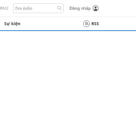
18822
Đăng nhập
Sự kiện
RSS