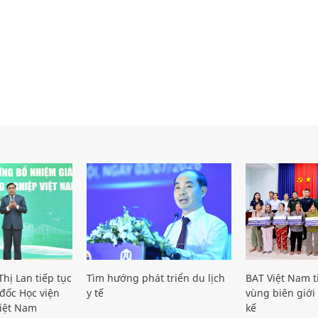
hị Lan tiếp tục
Tìm hướng phát triển du lịch
BAT Việt Nam t
đốc Học viện
y tế
vùng biên giới 
iệt Nam
kế