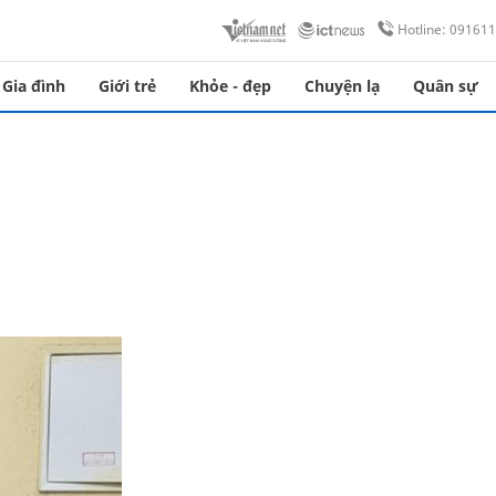
Hotline: 09161
Gia đình
Giới trẻ
Khỏe - đẹp
Chuyện lạ
Quân sự