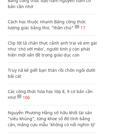
Bảng công thức đạo hàm nguyên hàm cơ
bản cần nhớ
Cách học thuộc nhanh Bảng công thức
lượng giác bằng thơ, "thần chú"
17
Clip lột tả chân thực cảnh anh trai và em gái
như 'chó với mèo', người tinh ý còn phát
hiện một vấn đề trong giáo dục con
Truy nã kẻ giết bạn thân rồi chôn ngồi dưới
bãi cát
Các công thức hóa học lớp 8, 9 cơ bản cần
nhớ
106
Nguyễn Phương Hằng sở hữu khối tài sản
"siêu khủng", từng khoe sổ đỏ tính bằng
cân, mắng cựu mẫu 'không có nổi nghìn tỷ'