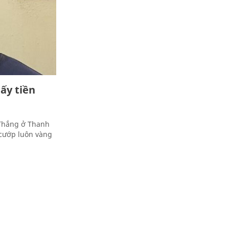
ấy tiền
Thắng ở Thanh
 cướp luôn vàng