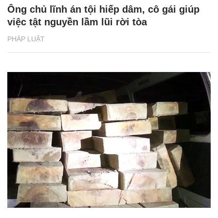
Ông chủ lĩnh án tội hiếp dâm, cô gái giúp
việc tật nguyền lầm lũi rời tòa
PHÁP LUẬT