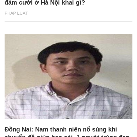
đám cưới ở Hà Nội khai gì?
PHÁP LUẬT
Đồng Nai: Nam thanh niên nổ súng khi