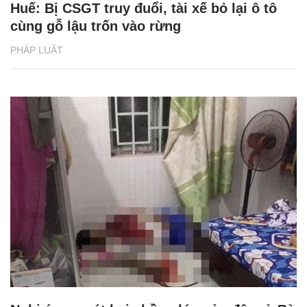
Huế: Bị CSGT truy đuổi, tài xế bỏ lại ô tô
cùng gỗ lậu trốn vào rừng
PHÁP LUẬT