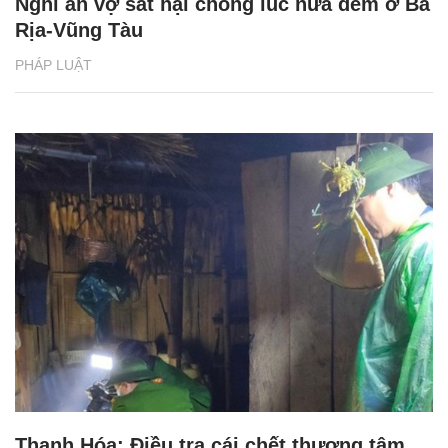
Nghi án vợ sát hại chồng lúc nửa đêm ở Bà
Rịa-Vũng Tàu
PHÁP LUẬT
Thanh Hóa: Điều tra cái chết thương tâm