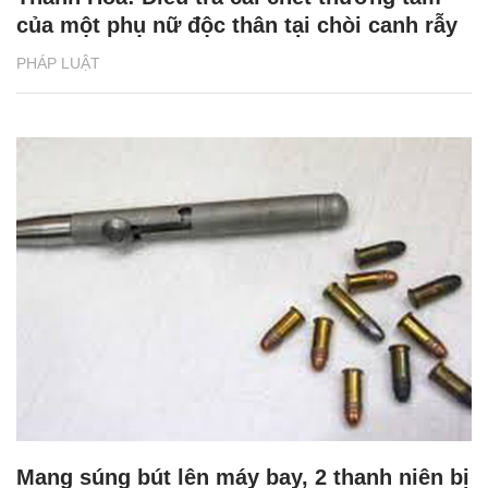
của một phụ nữ độc thân tại chòi canh rẫy
PHÁP LUẬT
Mang súng bút lên máy bay, 2 thanh niên bị