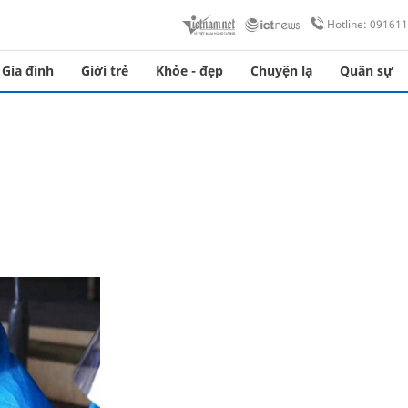
Hotline: 09161
Gia đình
Giới trẻ
Khỏe - đẹp
Chuyện lạ
Quân sự