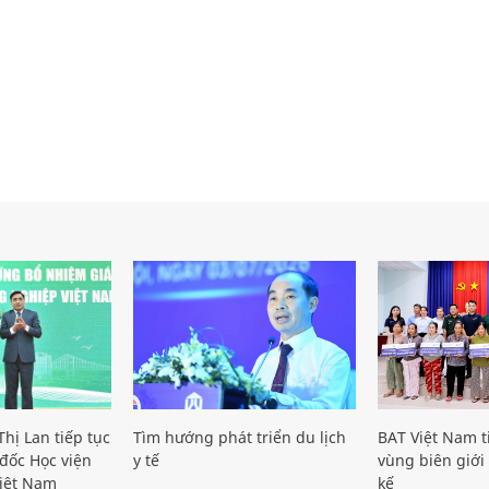
hị Lan tiếp tục
Tìm hướng phát triển du lịch
BAT Việt Nam t
đốc Học viện
y tế
vùng biên giới 
iệt Nam
kế