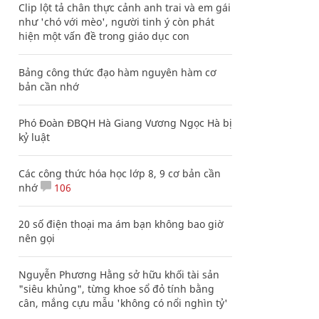
Clip lột tả chân thực cảnh anh trai và em gái
như 'chó với mèo', người tinh ý còn phát
hiện một vấn đề trong giáo dục con
Bảng công thức đạo hàm nguyên hàm cơ
bản cần nhớ
Phó Đoàn ĐBQH Hà Giang Vương Ngọc Hà bị
kỷ luật
Các công thức hóa học lớp 8, 9 cơ bản cần
nhớ
106
20 số điện thoại ma ám bạn không bao giờ
nên gọi
Nguyễn Phương Hằng sở hữu khối tài sản
"siêu khủng", từng khoe sổ đỏ tính bằng
cân, mắng cựu mẫu 'không có nổi nghìn tỷ'