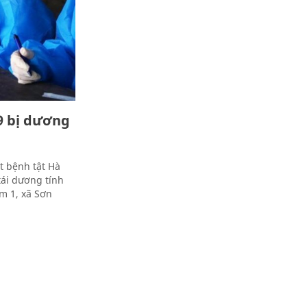
9 bị dương
t bệnh tật Hà
tái dương tính
óm 1, xã Sơn