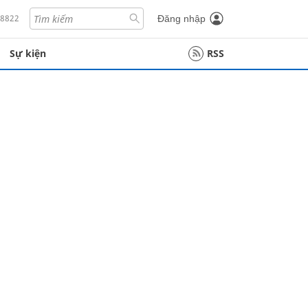
18822
Đăng nhập
Sự kiện
RSS