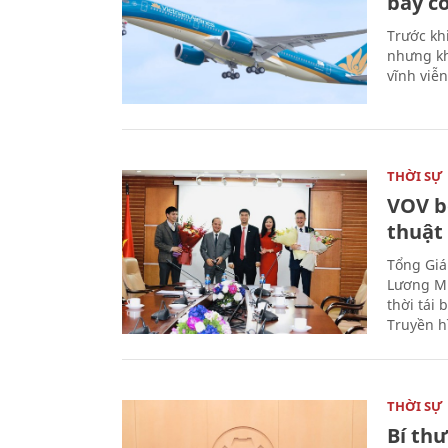
bay có
Trước kh
nhưng kh
vĩnh viễ
THỜI SỰ
VOV b
thuật
Tổng Giá
Lương Mi
thời tái
Truyền h
THỜI SỰ
Bí th