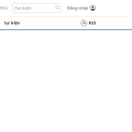
18822
Đăng nhập
Sự kiện
RSS