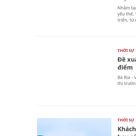
Nhằm tạo
yếu thế,
triển, t
THỜI SỰ
Đề xu
điểm
Bà Rịa -
thị trườ
THỜI SỰ
Khách