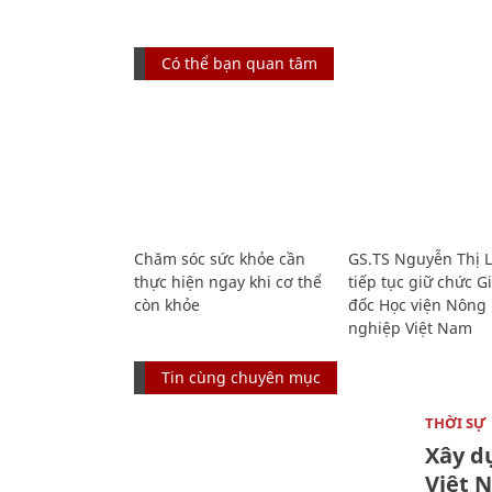
Có thể bạn quan tâm
Chăm sóc sức khỏe cần
GS.TS Nguyễn Thị 
thực hiện ngay khi cơ thể
tiếp tục giữ chức 
còn khỏe
đốc Học viện Nông
nghiệp Việt Nam
Tin cùng chuyên mục
THỜI SỰ
Xây d
Việt 