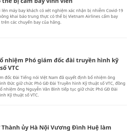
 thể bị cấm bay vĩnh viễn
i lên máy bay khách có xét nghiệm xác nhận bị nhiễm Covid-19
ông khai báo trung thực có thể bị Vietnam Airlines cấm bay
n trên các chuyến bay của hãng.
ổ nhiệm Phó giám đốc đài truyền hình kỹ
 số VTC
m đốc Đài Tiếng nói Việt Nam đã quyết định bổ nhiệm ông
nh Đức giữ chức Phó GĐ Đài Truyền hình Kỹ thuật số VTC, đồng
 bổ nhiệm ông Nguyễn Văn Bình tiếp tục giữ chức Phó GĐ Đài
ình Kỹ thuật số VTC.
ư Thành ủy Hà Nội Vương Đình Huệ làm