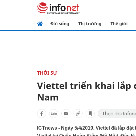
Đời sống
Thị trường
Thế giới
THỜI SỰ
Viettel triển khai lắp
Nam
ICTnews - Ngày 5/4/2019, Viettel đã lắp đặt
Viettel tại Quận Hoàn Kiếm (Hà Nội). Đây l