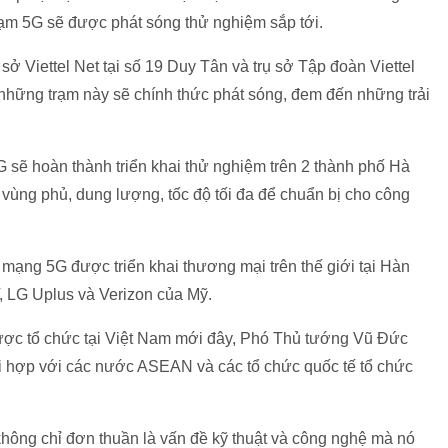
rạm 5G sẽ được phát sóng thử nghiệm sắp tới.
rụ sở Viettel Net tại số 19 Duy Tân và trụ sở Tập đoàn Viettel
 những trạm này sẽ chính thức phát sóng, đem đến những trải
G sẽ hoàn thành triển khai thử nghiệm trên 2 thành phố Hà
 vùng phủ, dung lượng, tốc độ tối đa để chuẩn bị cho công
 mạng 5G được triển khai thương mại trên thế giới tại Hàn
 LG Uplus và Verizon của Mỹ.
ược tổ chức tại Việt Nam mới đây, Phó Thủ tướng Vũ Đức
i hợp với các nước ASEAN và các tổ chức quốc tế tổ chức
ông chỉ đơn thuần là vấn đề kỹ thuật và công nghệ mà nó