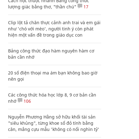
Cách học thuộc nhanh Bảng công thức
lượng giác bằng thơ, "thần chú"
17
Clip lột tả chân thực cảnh anh trai và em gái
như 'chó với mèo', người tinh ý còn phát
hiện một vấn đề trong giáo dục con
Bảng công thức đạo hàm nguyên hàm cơ
bản cần nhớ
20 số điện thoại ma ám bạn không bao giờ
nên gọi
Các công thức hóa học lớp 8, 9 cơ bản cần
nhớ
106
Nguyễn Phương Hằng sở hữu khối tài sản
"siêu khủng", từng khoe sổ đỏ tính bằng
cân, mắng cựu mẫu 'không có nổi nghìn tỷ'