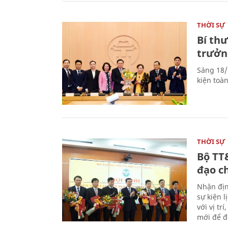
THỜI SỰ
Bí th
trưởn
Sáng 18/
kiện toà
THỜI SỰ
Bộ TT
đạo c
Nhận địn
sự kiện 
với vị tr
mới để đ