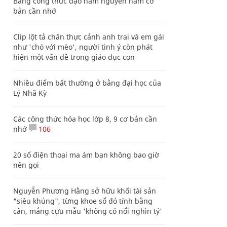
Bảng công thức đạo hàm nguyên hàm cơ
bản cần nhớ
Clip lột tả chân thực cảnh anh trai và em gái
như 'chó với mèo', người tinh ý còn phát
hiện một vấn đề trong giáo dục con
Nhiều điểm bất thường ở bằng đại học của
Lý Nhã Kỳ
Các công thức hóa học lớp 8, 9 cơ bản cần
nhớ
106
20 số điện thoại ma ám bạn không bao giờ
nên gọi
Nguyễn Phương Hằng sở hữu khối tài sản
"siêu khủng", từng khoe sổ đỏ tính bằng
cân, mắng cựu mẫu 'không có nổi nghìn tỷ'