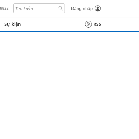
18822
Đăng nhập
Sự kiện
RSS