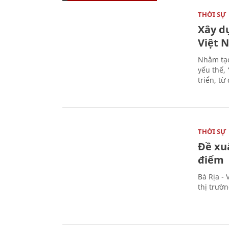
THỜI SỰ
Xây d
Việt 
Nhằm tạo
yếu thế,
triển, t
THỜI SỰ
Đề xu
điểm
Bà Rịa -
thị trườ