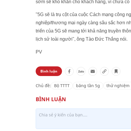
sớm sẽ khó khăn cho khách hàng, vì chưa có 
"5G sẽ là trụ cột của cuộc Cách mạng công ng
nghiệp/thương mại ngày càng sâu sắc hơn nhiề
triển của 5G sẽ mang tới khả năng truyền thôn
lịch sử loài người", ông Tào Đức Thắng nói.
PV
Bình luận
Chủ đề:
Bộ TTTT
băng tần 5g
thử nghiệm