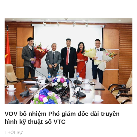
VOV bổ nhiệm Phó giám đốc đài truyền
hình kỹ thuật số VTC
THỜI SỰ