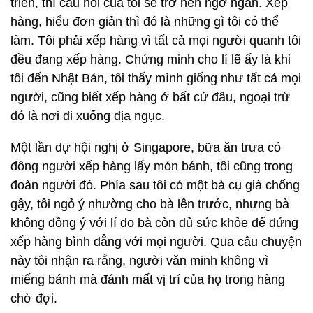
triển, thì câu hỏi của tôi sẽ trở nên ngớ ngẩn. Xếp
hàng, hiểu đơn giản thì đó là những gì tôi có thể
làm. Tôi phải xếp hàng vì tất cả mọi người quanh tôi
đều đang xếp hàng. Chứng minh cho lí lẽ ấy là khi
tôi đến Nhật Bản, tôi thấy mình giống như tất cả mọi
người, cũng biết xếp hàng ở bất cứ đâu, ngoại trừ
đó là nơi đi xuống địa ngục.
Một lần dự hội nghị ở Singapore, bữa ăn trưa có
đông người xếp hàng lấy món bánh, tôi cũng trong
đoàn người đó. Phía sau tôi có một bà cụ già chống
gậy, tôi ngỏ ý nhường cho bà lên trước, nhưng bà
không đồng ý với lí do bà còn đủ sức khỏe để đứng
xếp hàng bình đẳng với mọi người. Qua câu chuyện
này tôi nhận ra rằng, người văn minh không vì
miếng bánh mà đánh mất vị trí của họ trong hàng
chờ đợi.