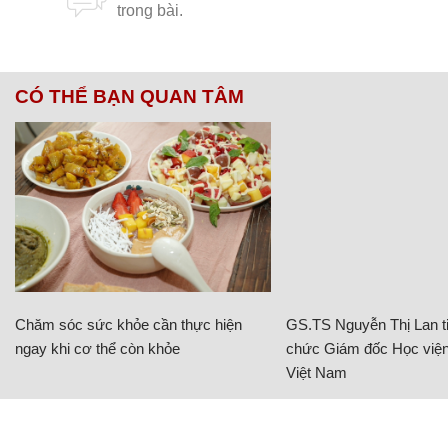
CÓ THỂ BẠN QUAN TÂM
Chăm sóc sức khỏe cần thực hiện
GS.TS Nguyễn Thị Lan ti
ngay khi cơ thể còn khỏe
chức Giám đốc Học viện
Việt Nam