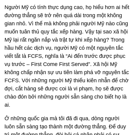
Người Mỹ có tính thực dụng cao, họ hiểu hơn ai hết
đường thẳng sẽ trở nên quá dài trong một không
gian nhỏ. Vì thế mà không phải người Mỹ nào cũng
muốn tuân thủ quy tắc xếp hàng. Vậy tại sao xã hội
Mỹ lại rất ngăn nắp và trật tự khi xếp hàng? Trong
hầu hết các dịch vụ, người Mỹ có một nguyên tắc
viết tắt là FCFS, nghĩa là “Ai đến trước được phục
vụ trước – First Come First Served”. Xã hội Mỹ
không chấp nhận sự ưu tiên làm phá vỡ nguyên tắc
FCFS. Với những người Mỹ thiếu kiên nhẫn để chờ
đợi, cắt hàng sẽ được coi là vi phạm, họ sẽ được
chào đón bởi những người sẵn sàng cho biết họ là
ai.
Ở những quốc gia mà tôi đã đi qua, dòng người
luôn sẵn sàng tạo thành một đường thẳng. Để duy
trì một đường thẳng, đòi hỏi cá nhân phải có sự