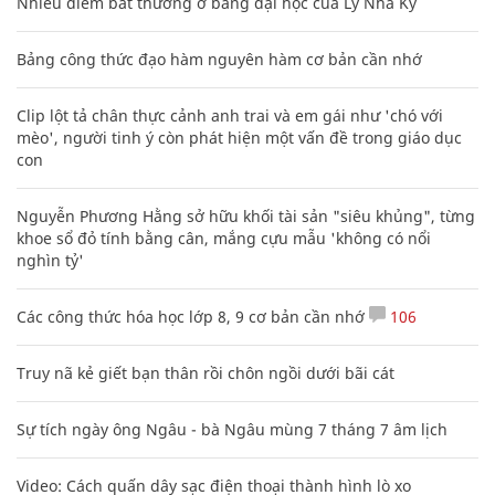
Nhiều điểm bất thường ở bằng đại học của Lý Nhã Kỳ
Bảng công thức đạo hàm nguyên hàm cơ bản cần nhớ
Clip lột tả chân thực cảnh anh trai và em gái như 'chó với
mèo', người tinh ý còn phát hiện một vấn đề trong giáo dục
con
Nguyễn Phương Hằng sở hữu khối tài sản "siêu khủng", từng
khoe sổ đỏ tính bằng cân, mắng cựu mẫu 'không có nổi
nghìn tỷ'
Các công thức hóa học lớp 8, 9 cơ bản cần nhớ
106
Truy nã kẻ giết bạn thân rồi chôn ngồi dưới bãi cát
Sự tích ngày ông Ngâu - bà Ngâu mùng 7 tháng 7 âm lịch
Video: Cách quấn dây sạc điện thoại thành hình lò xo