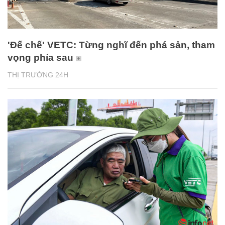
'Đế chế' VETC: Từng nghĩ đến phá sản, tham
vọng phía sau
THỊ TRƯỜNG 24H