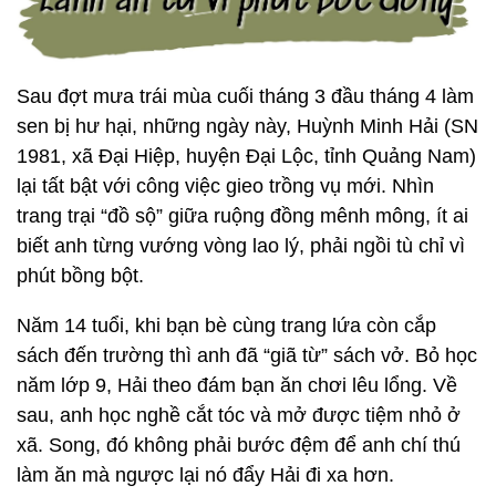
Sau đợt mưa trái mùa cuối tháng 3 đầu tháng 4 làm
sen bị hư hại, những ngày này, Huỳnh Minh Hải (SN
1981, xã Đại Hiệp, huyện Đại Lộc, tỉnh Quảng Nam)
lại tất bật với công việc gieo trồng vụ mới. Nhìn
trang trại “đồ sộ” giữa ruộng đồng mênh mông, ít ai
biết anh từng vướng vòng lao lý, phải ngồi tù chỉ vì
phút bồng bột.
Năm 14 tuổi, khi bạn bè cùng trang lứa còn cắp
sách đến trường thì anh đã “giã từ” sách vở. Bỏ học
năm lớp 9, Hải theo đám bạn ăn chơi lêu lổng. Về
sau, anh học nghề cắt tóc và mở được tiệm nhỏ ở
xã. Song, đó không phải bước đệm để anh chí thú
làm ăn mà ngược lại nó đẩy Hải đi xa hơn.