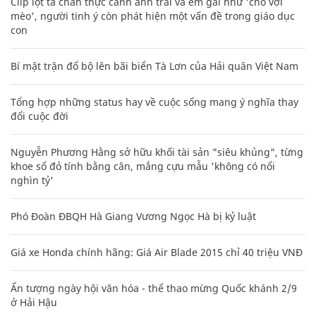
Clip lột tả chân thực cảnh anh trai và em gái như 'chó với
mèo', người tinh ý còn phát hiện một vấn đề trong giáo dục
con
Bí mật trận đổ bộ lên bãi biển Tà Lơn của Hải quân Việt Nam
Tổng hợp những status hay về cuộc sống mang ý nghĩa thay
đổi cuộc đời
Nguyễn Phương Hằng sở hữu khối tài sản "siêu khủng", từng
khoe sổ đỏ tính bằng cân, mắng cựu mẫu 'không có nổi
nghìn tỷ'
Phó Đoàn ĐBQH Hà Giang Vương Ngọc Hà bị kỷ luật
Giá xe Honda chính hãng: Giá Air Blade 2015 chỉ 40 triệu VNĐ
Ấn tượng ngày hội văn hóa - thể thao mừng Quốc khánh 2/9
ở Hải Hậu