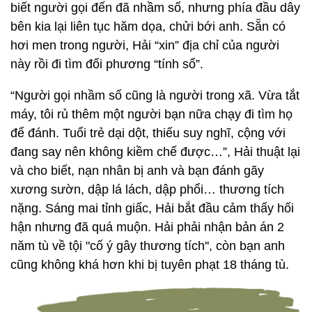
biết người gọi đến đã nhầm số, nhưng phía đầu dây
bên kia lại liên tục hăm dọa, chửi bới anh. Sẵn có
hơi men trong người, Hải “xin” địa chỉ của người
này rồi đi tìm đối phương “tính sổ”.
“Người gọi nhầm số cũng là người trong xã. Vừa tắt
máy, tôi rủ thêm một người bạn nữa chạy đi tìm họ
để đánh. Tuổi trẻ dại dột, thiếu suy nghĩ, cộng với
đang say nên không kiềm chế được…”, Hải thuật lại
và cho biết, nạn nhân bị anh và bạn đánh gãy
xương sườn, dập lá lách, dập phổi… thương tích
nặng. Sáng mai tỉnh giấc, Hải bắt đầu cảm thấy hối
hận nhưng đã quá muộn. Hải phải nhận bản án 2
năm tù về tội "cố ý gây thương tích'', còn bạn anh
cũng không khá hơn khi bị tuyên phạt 18 tháng tù.