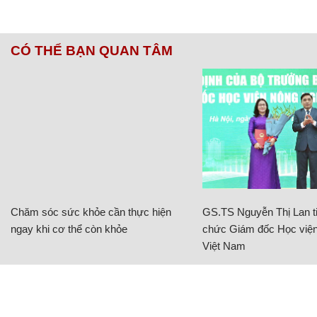
CÓ THỂ BẠN QUAN TÂM
Chăm sóc sức khỏe cần thực hiện
GS.TS Nguyễn Thị Lan ti
ngay khi cơ thể còn khỏe
chức Giám đốc Học viện
Việt Nam