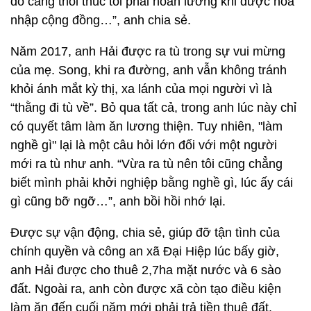
đó càng thôi thúc tôi phải hoàn lương khi được hòa
nhập cộng đồng…”, anh chia sẻ.
Năm 2017, anh Hải được ra tù trong sự vui mừng
của mẹ. Song, khi ra đường, anh vẫn không tránh
khỏi ánh mắt kỳ thị, xa lánh của mọi người vì là
“thằng đi tù về”. Bỏ qua tất cả, trong anh lúc này chỉ
có quyết tâm làm ăn lương thiện. Tuy nhiên, "làm
nghề gì" lại là một câu hỏi lớn đối với một người
mới ra tù như anh. “Vừa ra tù nên tôi cũng chẳng
biết mình phải khởi nghiệp bằng nghề gì, lúc ấy cái
gì cũng bỡ ngỡ…”, anh bồi hồi nhớ lại.
Được sự vận động, chia sẻ, giúp đỡ tận tình của
chính quyền và công an xã Đại Hiệp lúc bấy giờ,
anh Hải được cho thuê 2,7ha mặt nước và 6 sào
đất. Ngoài ra, anh còn được xã còn tạo điều kiện
làm ăn đến cuối năm mới phải trả tiền thuê đất.