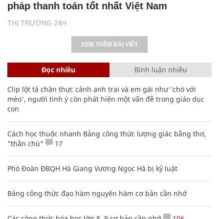
pháp thanh toán tốt nhất Việt Nam
THỊ TRƯỜNG 24H
XEM THÊM BÀI VIẾT
Đọc nhiều
Bình luận nhiều
Clip lột tả chân thực cảnh anh trai và em gái như 'chó với
mèo', người tinh ý còn phát hiện một vấn đề trong giáo dục
con
Cách học thuộc nhanh Bảng công thức lượng giác bằng thơ,
"thần chú"
17
Phó Đoàn ĐBQH Hà Giang Vương Ngọc Hà bị kỷ luật
Bảng công thức đạo hàm nguyên hàm cơ bản cần nhớ
Các công thức hóa học lớp 8, 9 cơ bản cần nhớ
106