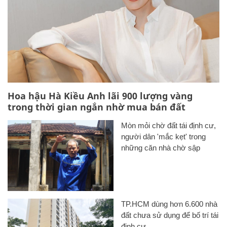
Hoa hậu Hà Kiều Anh lãi 900 lượng vàng
trong thời gian ngắn nhờ mua bán đất
Mòn mỏi chờ đất tái định cư,
người dân 'mắc kẹt' trong
những căn nhà chờ sập
TP.HCM dùng hơn 6.600 nhà
đất chưa sử dụng để bố trí tái
định cư