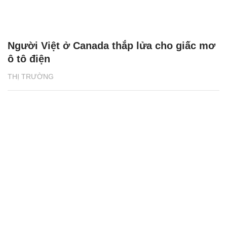
Người Việt ở Canada thắp lửa cho giấc mơ
ô tô điện
THỊ TRƯỜNG