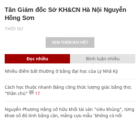
Tân Giám đốc Sở KH&CN Hà Nội Nguyễn
Hồng Sơn
THỜI SỰ
XEM THÊM BÀI VIẾT
Đọc nhiều
Bình luận nhiều
Nhiều điểm bất thường ở bằng đại học của Lý Nhã Kỳ
Cách học thuộc nhanh Bảng công thức lượng giác bằng thơ,
"thần chú"
17
Nguyễn Phương Hằng sở hữu khối tài sản "siêu khủng", từng
khoe sổ đỏ tính bằng cân, mắng cựu mẫu 'không có nổi
nghìn tỷ'
Bảng công thức đạo hàm nguyên hàm cơ bản cần nhớ