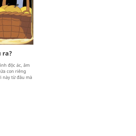
u ra?
tình độc ác, âm
ứa con riêng
i này từ đâu mà