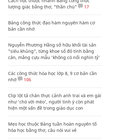
Cách học thuộc nhanh Bảng công thức
lượng giác bằng thơ, "thần chú"
17
Bảng công thức đạo hàm nguyên hàm cơ
bản cần nhớ
Nguyễn Phương Hằng sở hữu khối tài sản
"siêu khủng", từng khoe sổ đỏ tính bằng
cân, mắng cựu mẫu 'không có nổi nghìn tỷ'
Các công thức hóa học lớp 8, 9 cơ bản cần
nhớ
106
Clip lột tả chân thực cảnh anh trai và em gái
như 'chó với mèo', người tinh ý còn phát
hiện một vấn đề trong giáo dục con
Mẹo học thuộc Bảng tuần hoàn nguyên tố
hóa học bằng thơ, câu nói vui vẻ