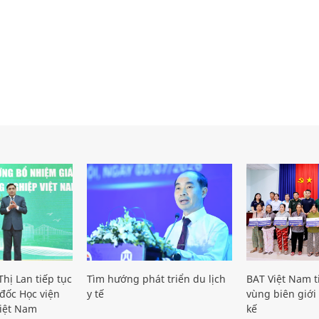
hị Lan tiếp tục
Tìm hướng phát triển du lịch
BAT Việt Nam t
đốc Học viện
y tế
vùng biên giới 
iệt Nam
kế