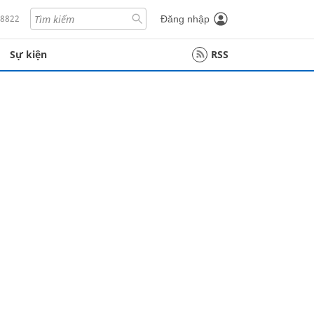
18822
Đăng nhập
Sự kiện
RSS