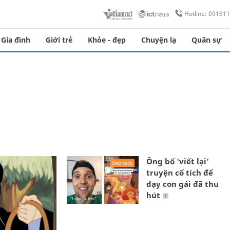
Hotline: 09161
Gia đình
Giới trẻ
Khỏe - đẹp
Chuyện lạ
Quân sự
Ông bố 'viết lại'
truyện cổ tích để
dạy con gái đã thu
hút