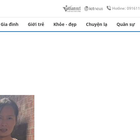
Hotline: 09161
Gia đình
Giới trẻ
Khỏe - đẹp
Chuyện lạ
Quân sự