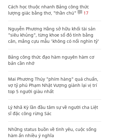
Cách học thuộc nhanh Bảng công thức
lượng giác bằng thơ, "thần chú"
17
Nguyễn Phương Hằng sở hữu khối tài sản
"siêu khủng", từng khoe sổ đỏ tính bằng
cân, mắng cựu mẫu 'không có nổi nghìn tỷ'
Bảng công thức đạo hàm nguyên hàm cơ
bản cần nhớ
Mai Phương Thúy "phím hàng" quá chuẩn,
vợ tỷ phú Phạm Nhật Vượng giành lại vị trí
top 5 người giàu nhất
Lý Nhã Kỳ lần đầu tâm sự về người cha Liệt
sĩ đặc công rừng Sác
Những status buồn về tình yêu, cuộc sống
hàm ẩn nhiều ý nghĩa