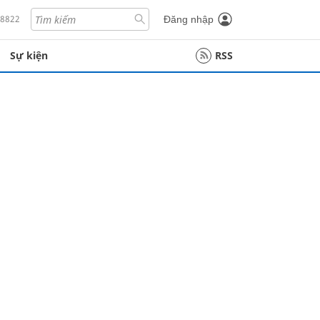
18822
Đăng nhập
Sự kiện
RSS