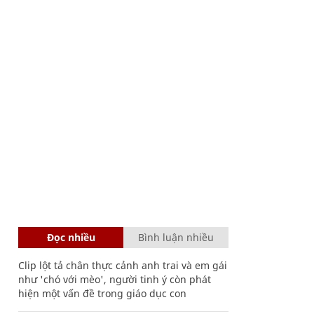
Đọc nhiều
Bình luận nhiều
Clip lột tả chân thực cảnh anh trai và em gái
như 'chó với mèo', người tinh ý còn phát
hiện một vấn đề trong giáo dục con