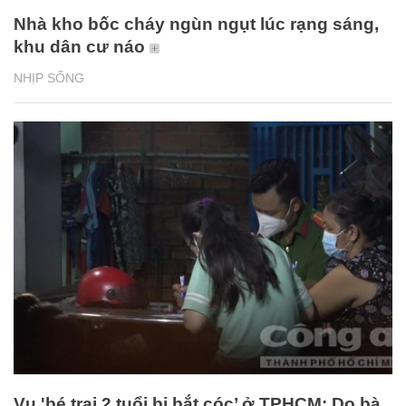
Nhà kho bốc cháy ngùn ngụt lúc rạng sáng,
khu dân cư náo
NHỊP SỐNG
Vụ 'bé trai 2 tuổi bị bắt cóc’ ở TPHCM: Do bà