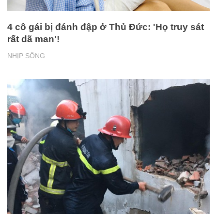
4 cô gái bị đánh đập ở Thủ Đức: 'Họ truy sát
rất dã man'!
NHỊP SỐNG