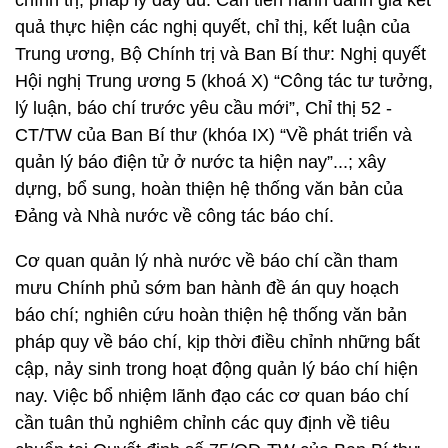
chính trị, pháp lý đầy đủ. Cần tiến hành đánh giá kết
quả thực hiện các nghị quyết, chỉ thị, kết luận của
Trung ương, Bộ Chính trị và Ban Bí thư: Nghị quyết
Hội nghị Trung ương 5 (khoá X) “Công tác tư tưởng,
lý luận, báo chí trước yêu cầu mới”, Chỉ thị 52 -
CT/TW của Ban Bí thư (khóa IX) “Về phát triển và
quản lý báo điện tử ở nước ta hiện nay”...; xây
dựng, bổ sung, hoàn thiện hệ thống văn bản của
Đảng và Nhà nước về công tác báo chí.
Cơ quan quản lý nhà nước về báo chí cần tham
mưu Chính phủ sớm ban hành đề án quy hoạch
báo chí; nghiên cứu hoàn thiện hệ thống văn bản
pháp quy về báo chí, kịp thời điều chỉnh những bất
cập, nảy sinh trong hoạt động quản lý báo chí hiện
nay. Việc bổ nhiệm lãnh đạo các cơ quan báo chí
cần tuân thủ nghiêm chỉnh các quy định về tiêu