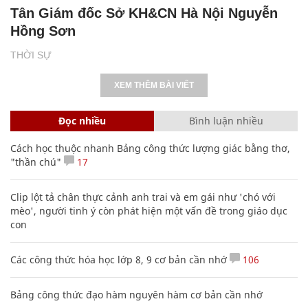
Tân Giám đốc Sở KH&CN Hà Nội Nguyễn
Hồng Sơn
THỜI SỰ
XEM THÊM BÀI VIẾT
Đọc nhiều
Bình luận nhiều
Cách học thuộc nhanh Bảng công thức lượng giác bằng thơ,
"thần chú"
17
Clip lột tả chân thực cảnh anh trai và em gái như 'chó với
mèo', người tinh ý còn phát hiện một vấn đề trong giáo dục
con
Các công thức hóa học lớp 8, 9 cơ bản cần nhớ
106
Bảng công thức đạo hàm nguyên hàm cơ bản cần nhớ