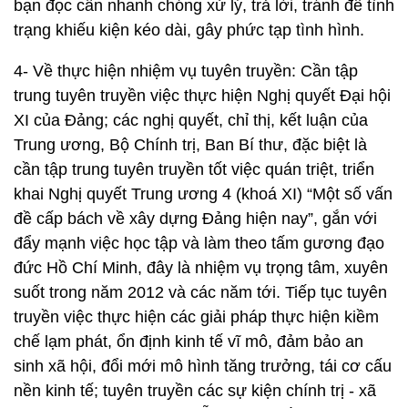
bạn đọc cần nhanh chóng xử lý, trả lời, tránh để tình
trạng khiếu kiện kéo dài, gây phức tạp tình hình.
4- Về thực hiện nhiệm vụ tuyên truyền: Cần tập
trung tuyên truyền việc thực hiện Nghị quyết Đại hội
XI của Đảng; các nghị quyết, chỉ thị, kết luận của
Trung ương, Bộ Chính trị, Ban Bí thư, đặc biệt là
cần tập trung tuyên truyền tốt việc quán triệt, triển
khai Nghị quyết Trung ương 4 (khoá XI) “Một số vấn
đề cấp bách về xây dựng Đảng hiện nay”, gắn với
đẩy mạnh việc học tập và làm theo tấm gương đạo
đức Hồ Chí Minh, đây là nhiệm vụ trọng tâm, xuyên
suốt trong năm 2012 và các năm tới. Tiếp tục tuyên
truyền việc thực hiện các giải pháp thực hiện kiềm
chế lạm phát, ổn định kinh tế vĩ mô, đảm bảo an
sinh xã hội, đổi mới mô hình tăng trưởng, tái cơ cấu
nền kinh tế; tuyên truyền các sự kiện chính trị - xã