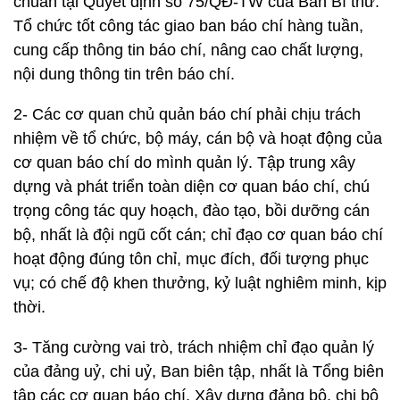
chuẩn tại Quyết định số 75/QĐ-TW của Ban Bí thư.
Tổ chức tốt công tác giao ban báo chí hàng tuần,
cung cấp thông tin báo chí, nâng cao chất lượng,
nội dung thông tin trên báo chí.
2- Các cơ quan chủ quản báo chí phải chịu trách
nhiệm về tổ chức, bộ máy, cán bộ và hoạt động của
cơ quan báo chí do mình quản lý. Tập trung xây
dựng và phát triển toàn diện cơ quan báo chí, chú
trọng công tác quy hoạch, đào tạo, bồi dưỡng cán
bộ, nhất là đội ngũ cốt cán; chỉ đạo cơ quan báo chí
hoạt động đúng tôn chỉ, mục đích, đối tượng phục
vụ; có chế độ khen thưởng, kỷ luật nghiêm minh, kịp
thời.
3- Tăng cường vai trò, trách nhiệm chỉ đạo quản lý
của đảng uỷ, chi uỷ, Ban biên tập, nhất là Tổng biên
tập các cơ quan báo chí. Xây dựng đảng bộ, chi bộ