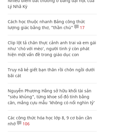
Nhiều điểm bất thường ở bằng đại học của
Lý Nhã Kỳ
Cách học thuộc nhanh Bảng công thức
lượng giác bằng thơ, "thần chú"
17
Clip lột tả chân thực cảnh anh trai và em gái
như 'chó với mèo', người tinh ý còn phát
hiện một vấn đề trong giáo dục con
Truy nã kẻ giết bạn thân rồi chôn ngồi dưới
bãi cát
Nguyễn Phương Hằng sở hữu khối tài sản
"siêu khủng", từng khoe sổ đỏ tính bằng
cân, mắng cựu mẫu 'không có nổi nghìn tỷ'
Các công thức hóa học lớp 8, 9 cơ bản cần
nhớ
106