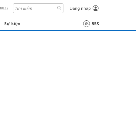
18822
Đăng nhập
Sự kiện
RSS