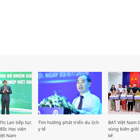
hị Lan tiếp tục
Tìm hướng phát triển du lịch
BAT Việt Nam t
đốc Học viện
y tế
vùng biên giới 
iệt Nam
kế