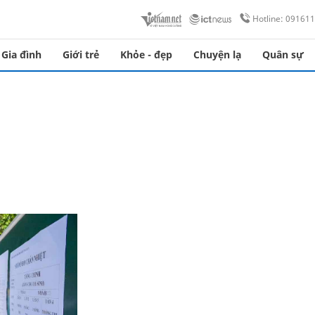
Hotline: 09161
Gia đình
Giới trẻ
Khỏe - đẹp
Chuyện lạ
Quân sự