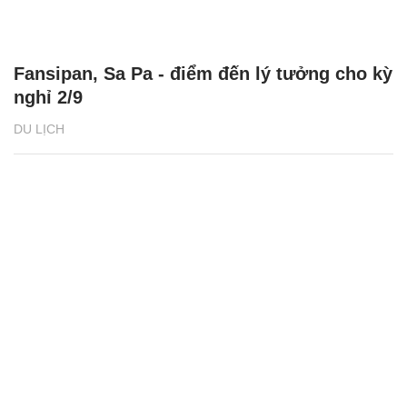
Fansipan, Sa Pa - điểm đến lý tưởng cho kỳ
nghỉ 2/9
DU LỊCH