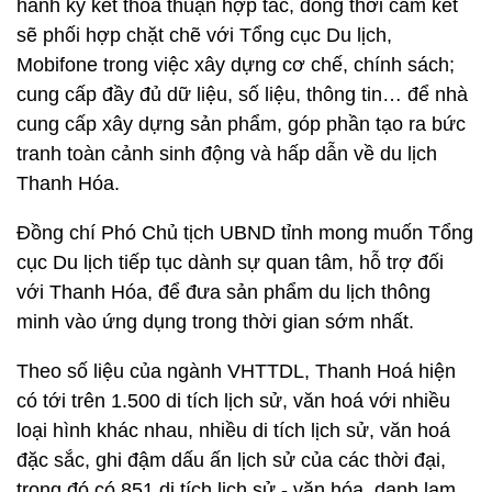
hành ký kết thỏa thuận hợp tác, đồng thời cam kết
sẽ phối hợp chặt chẽ với Tổng cục Du lịch,
Mobifone trong việc xây dựng cơ chế, chính sách;
cung cấp đầy đủ dữ liệu, số liệu, thông tin… để nhà
cung cấp xây dựng sản phẩm, góp phần tạo ra bức
tranh toàn cảnh sinh động và hấp dẫn về du lịch
Thanh Hóa.
Đồng chí Phó Chủ tịch UBND tỉnh mong muốn Tổng
cục Du lịch tiếp tục dành sự quan tâm, hỗ trợ đối
với Thanh Hóa, để đưa sản phẩm du lịch thông
minh vào ứng dụng trong thời gian sớm nhất.
Theo số liệu của ngành VHTTDL, Thanh Hoá hiện
có tới trên 1.500 di tích lịch sử, văn hoá với nhiều
loại hình khác nhau, nhiều di tích lịch sử, văn hoá
đặc sắc, ghi đậm dấu ấn lịch sử của các thời đại,
trong đó có 851 di tích lịch sử - văn hóa, danh lam