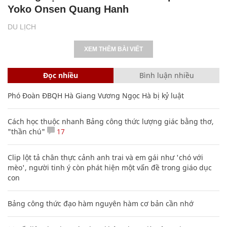
Yoko Onsen Quang Hanh
DU LỊCH
XEM THÊM BÀI VIẾT
Đọc nhiều
Bình luận nhiều
Phó Đoàn ĐBQH Hà Giang Vương Ngọc Hà bị kỷ luật
Cách học thuộc nhanh Bảng công thức lượng giác bằng thơ,
"thần chú"
17
Clip lột tả chân thực cảnh anh trai và em gái như 'chó với
mèo', người tinh ý còn phát hiện một vấn đề trong giáo dục
con
Bảng công thức đạo hàm nguyên hàm cơ bản cần nhớ