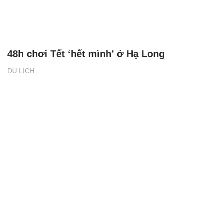
48h chơi Tết ‘hết mình’ ở Hạ Long
DU LỊCH