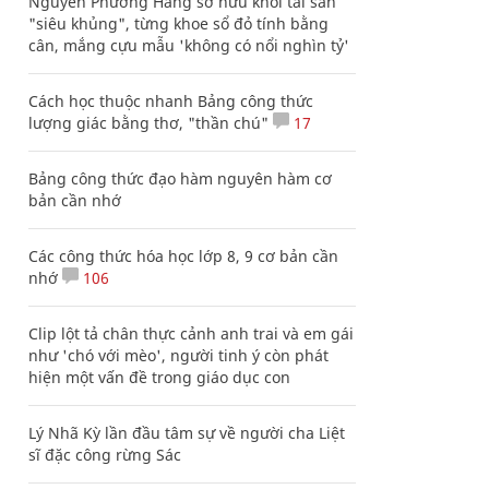
Nguyễn Phương Hằng sở hữu khối tài sản
"siêu khủng", từng khoe sổ đỏ tính bằng
cân, mắng cựu mẫu 'không có nổi nghìn tỷ'
Cách học thuộc nhanh Bảng công thức
lượng giác bằng thơ, "thần chú"
17
Bảng công thức đạo hàm nguyên hàm cơ
bản cần nhớ
Các công thức hóa học lớp 8, 9 cơ bản cần
nhớ
106
Clip lột tả chân thực cảnh anh trai và em gái
như 'chó với mèo', người tinh ý còn phát
hiện một vấn đề trong giáo dục con
Lý Nhã Kỳ lần đầu tâm sự về người cha Liệt
sĩ đặc công rừng Sác