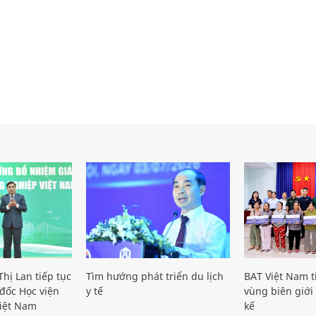
hị Lan tiếp tục
Tìm hướng phát triển du lịch
BAT Việt Nam t
đốc Học viện
y tế
vùng biên giới 
iệt Nam
kế