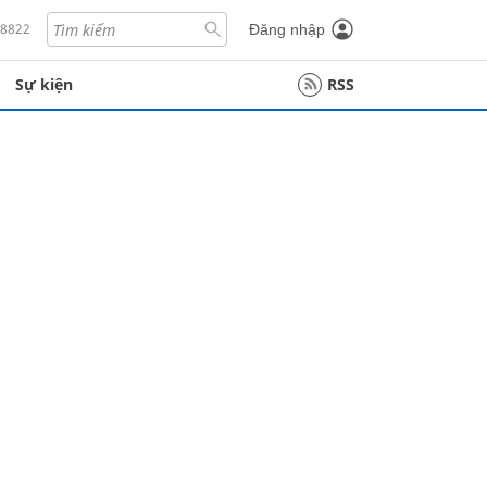
18822
Đăng nhập
Sự kiện
RSS