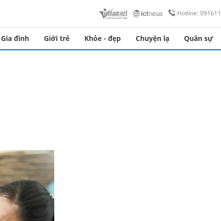
Hotline: 09161
Gia đình
Giới trẻ
Khỏe - đẹp
Chuyện lạ
Quân sự