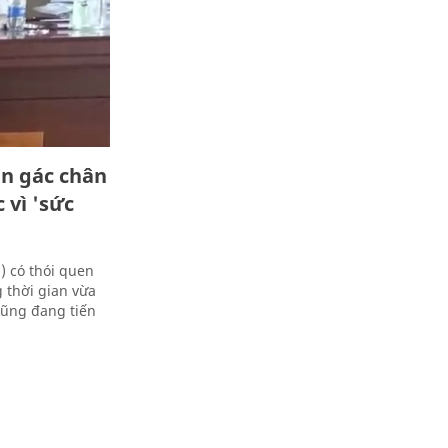
en gác chân
 vì 'sức
) có thói quen
 thời gian vừa
cũng đang tiến