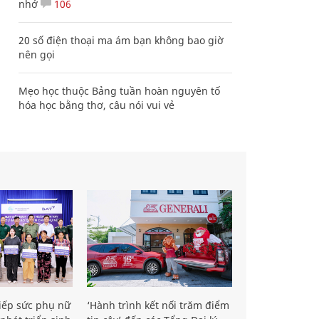
nhớ
106
20 số điện thoại ma ám bạn không bao giờ
nên gọi
Mẹo học thuộc Bảng tuần hoàn nguyên tố
hóa học bằng thơ, câu nói vui vẻ
iếp sức phụ nữ
‘Hành trình kết nối trăm điểm