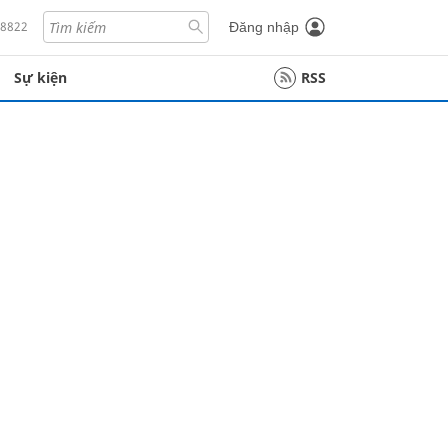
18822
Đăng nhập
Sự kiện
RSS