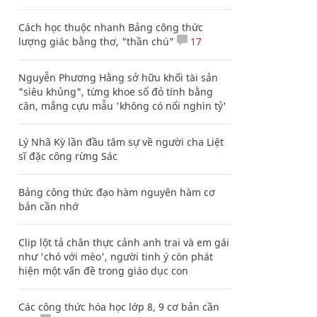
Cách học thuộc nhanh Bảng công thức
lượng giác bằng thơ, "thần chú"
17
Nguyễn Phương Hằng sở hữu khối tài sản
"siêu khủng", từng khoe sổ đỏ tính bằng
cân, mắng cựu mẫu 'không có nổi nghìn tỷ'
Lý Nhã Kỳ lần đầu tâm sự về người cha Liệt
sĩ đặc công rừng Sác
Bảng công thức đạo hàm nguyên hàm cơ
bản cần nhớ
Clip lột tả chân thực cảnh anh trai và em gái
như 'chó với mèo', người tinh ý còn phát
hiện một vấn đề trong giáo dục con
Các công thức hóa học lớp 8, 9 cơ bản cần