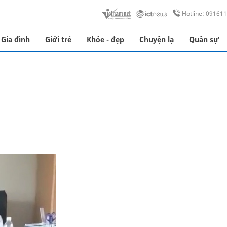
Hotline: 09161
Gia đình
Giới trẻ
Khỏe - đẹp
Chuyện lạ
Quân sự