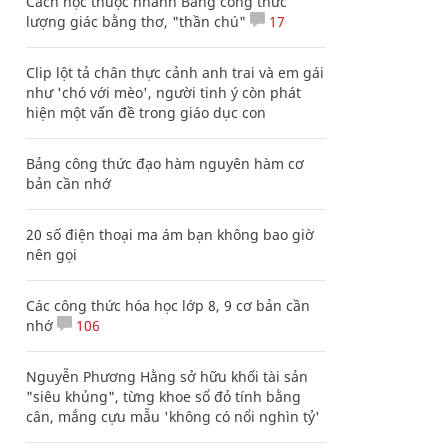
Cách học thuộc nhanh Bảng công thức
lượng giác bằng thơ, "thần chú"
17
Clip lột tả chân thực cảnh anh trai và em gái
như 'chó với mèo', người tinh ý còn phát
hiện một vấn đề trong giáo dục con
Bảng công thức đạo hàm nguyên hàm cơ
bản cần nhớ
20 số điện thoại ma ám bạn không bao giờ
nên gọi
Các công thức hóa học lớp 8, 9 cơ bản cần
nhớ
106
Nguyễn Phương Hằng sở hữu khối tài sản
"siêu khủng", từng khoe sổ đỏ tính bằng
cân, mắng cựu mẫu 'không có nổi nghìn tỷ'