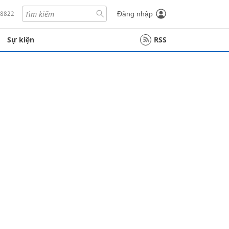
18822
Đăng nhập
Sự kiện
RSS