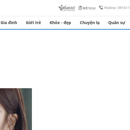
Hotline: 09161
Gia đình
Giới trẻ
Khỏe - đẹp
Chuyện lạ
Quân sự