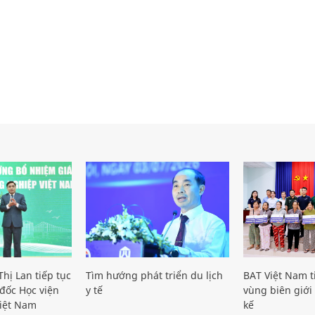
hị Lan tiếp tục
Tìm hướng phát triển du lịch
BAT Việt Nam t
đốc Học viện
y tế
vùng biên giới 
iệt Nam
kế