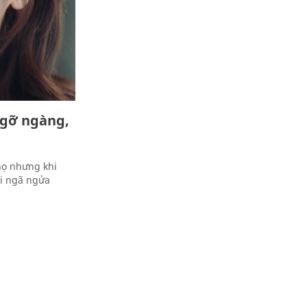
'ngỡ ngàng,
họ nhưng khi
ới ngã ngửa