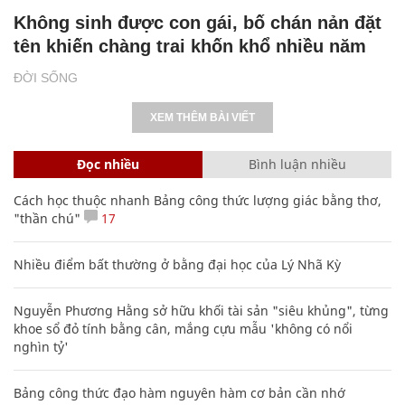
Không sinh được con gái, bố chán nản đặt
tên khiến chàng trai khốn khổ nhiều năm
ĐỜI SỐNG
XEM THÊM BÀI VIẾT
Đọc nhiều
Bình luận nhiều
Cách học thuộc nhanh Bảng công thức lượng giác bằng thơ,
"thần chú"
17
Nhiều điểm bất thường ở bằng đại học của Lý Nhã Kỳ
Nguyễn Phương Hằng sở hữu khối tài sản "siêu khủng", từng
khoe sổ đỏ tính bằng cân, mắng cựu mẫu 'không có nổi
nghìn tỷ'
Bảng công thức đạo hàm nguyên hàm cơ bản cần nhớ