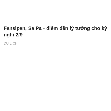
Fansipan, Sa Pa - điểm đến lý tưởng cho kỳ
nghỉ 2/9
DU LỊCH