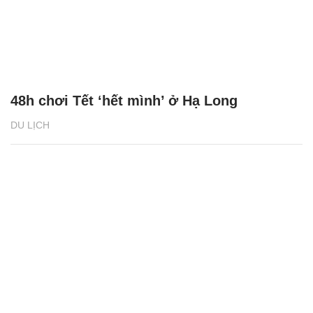
48h chơi Tết ‘hết mình’ ở Hạ Long
DU LỊCH