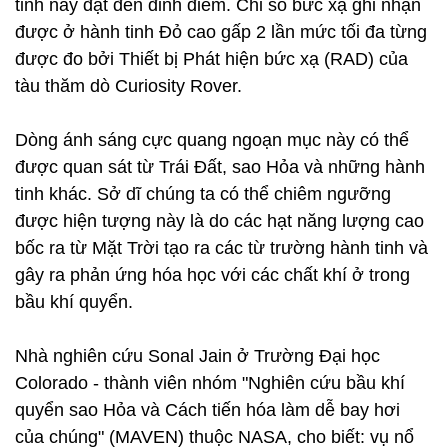
tinh này đạt đến đỉnh điểm. Chỉ số bức xạ ghi nhận
được ở hành tinh Đỏ cao gấp 2 lần mức tối đa từng
được đo bởi Thiết bị Phát hiện bức xạ (RAD) của
tàu thăm dò Curiosity Rover.
Dòng ánh sáng cực quang ngoạn mục này có thể
được quan sát từ Trái Đất, sao Hỏa và những hành
tinh khác. Sở dĩ chúng ta có thể chiêm ngưỡng
được hiện tượng này là do các hạt năng lượng cao
bốc ra từ Mặt Trời tạo ra các từ trường hành tinh và
gây ra phản ứng hóa học với các chất khí ở trong
bầu khí quyển.
Nhà nghiên cứu Sonal Jain ở Trường Đại học
Colorado - thành viên nhóm "Nghiên cứu bầu khí
quyển sao Hỏa và Cách tiến hóa làm dễ bay hơi
của chúng" (MAVEN) thuộc NASA, cho biết: vụ nổ