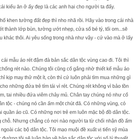
ái kiểu ăn ở ấy đẹp là các anh hại cho người ta đấy.
hố khen tường đất đẹp thì nho nhã rồi. Hãy vào trong cái nhà
 thành lớp bùn, tường ướt nhẹp, cửa sổ bé tý, tối om...sẽ
u khác thôi. Ai yêu sống trong nhà như vậy - cứ vào mà ở lấy
ết cái mẫu áo rét đậm đà bản sắc dân tộc vùng cao đi. Tôi thì
 chống rét nào. Chúng tôi cũng cố gắng nhờ thiết kế mẫu áo
ỉ kịp may thử một ít, còn thì cứ luôn phải tìm mua những gì
ho những đứa trẻ tím tái vì rét. Chúng rét không vì bảo tồn
ăm, tai nhiều đứa viêm chảy mủ. Chân tay chúng nó như cổ
ể dân tộc - chúng nó cần ấm một chút đã. Có những vùng, có
 quần áo cũ. Có những nơi trẻ em luôn mặc bộ đồ dân tộc.
g chỗ. Nhưng chẳng có nơi nào người ta từ chối nhận đồ ấm
 ngoài các bộ dân tộc. Tôi mạo muội đề xuất vị tiến sỹ mùa
c đường tôi sẽ luận bàn về bản sắc dân tộc với số lý thuyết