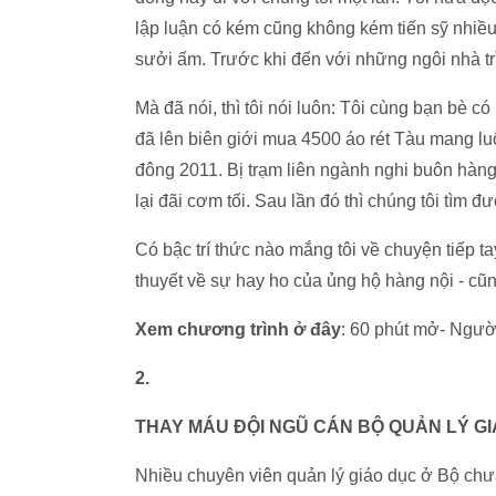
lập luận có kém cũng không kém tiến sỹ nhiều 
sưởi ấm. Trước khi đến với những ngôi nhà tr
Mà đã nói, thì tôi nói luôn: Tôi cùng bạn bè có
đã lên biên giới mua 4500 áo rét Tàu mang lu
đông 2011. Bị trạm liên ngành nghi buôn hàng 
lại đãi cơm tối. Sau lần đó thì chúng tôi tìm
Có bậc trí thức nào mắng tôi về chuyện tiếp ta
thuyết về sự hay ho của ủng hộ hàng nội - cũng
Xem chương trình ở đây
: 60 phút mở- Người
2.
THAY MÁU ĐỘI NGŨ CÁN BỘ QUẢN LÝ G
Nhiều chuyên viên quản lý giáo dục ở Bộ chưa