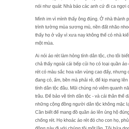
nói như quát: Nhà báo các anh cứ đi ca ngợi c
Mình im vì mình thấy ông đúng. Ở nhà thành p
trình tường mùa sương mù, nền đất nhão nhoét
thấy họ ở vậy vì xưa nay không thể có nhà kiể
một mùa.
Ai nói áo rét làm hỏng tính dân tộc, cho tôi bi
chả thấy ngoài cái bếp củi họ có loại quần áo
rét có màu sắc hoa văn vùng cao đấy, nhưng ch
đang có, ấm, bền mà phải rẻ, để kịp mang lên c
tính dân tộc đâu. Mũi chúng nó viêm quanh n
trâu. Để bảo vệ tính dân tộc - và cái thân th
những cộng đồng người dân tộc không mặc lại
Cần biết để mang đồ quần áo lên ủng hộ đún
chống rét. Họ khoác áo rét đó cho con họ, phủ
đông này đi với chúng tôi một lần. Tôi hứa dọ