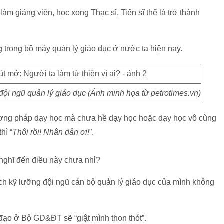
àm giảng viên, học xong Thạc sĩ, Tiến sĩ thế là trở thành
g trong bộ máy quản lý giáo dục ở nước ta hiện nay.
 đội ngũ quản lý giáo dục (Ảnh minh họa từ petrotimes.vn)
ơng pháp dạy học mà chưa hề dạy học hoặc dạy học vô cùng
hì “
Thôi rồi! Nhân dân ơi!
”.
 nghĩ đến điều này chưa nhỉ?
ách kỹ lưỡng đội ngũ cán bộ quản lý giáo dục của mình không
h đạo ở Bộ GD&ĐT sẽ “giật mình thon thót”.