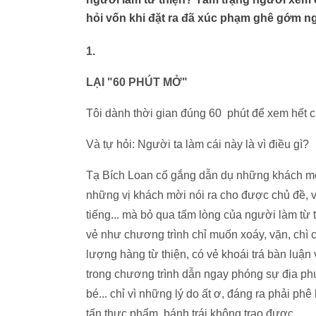
hỏi vốn khi đặt ra đã xúc phạm ghê gớm ng
1.
LẠI "60 PHÚT MỞ"
Tôi dành thời gian đúng 60 phút để xem hết cl
Và tự hỏi: Người ta làm cái này là vì điều gì?
Tạ Bích Loan cố gắng dẫn dụ những khách mời
những vị khách mời nói ra cho được chủ đề, vì
tiếng... mà bỏ qua tấm lòng của người làm từ 
vẻ như chương trình chỉ muốn xoáy, vặn, chì ch
lượng hàng từ thiện, có vẻ khoái trá bàn luậ
trong chương trình dẫn ngay phóng sự địa phư
bé... chỉ vì những lý do ất ơ, đáng ra phải p
tấn thực phẩm, bánh trái không trao được...