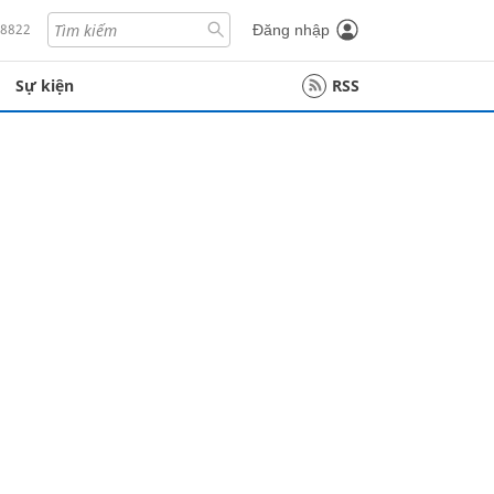
18822
Đăng nhập
Sự kiện
RSS