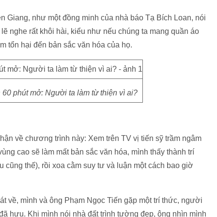
 tên Giang, như một đồng minh của nhà báo Tạ Bích Loan, nói
lẽ nghe rất khôi hài, kiểu như nếu chúng ta mang quần áo
làm tổn hại đến bản sắc văn hóa của họ.
 60 phút mở: Người ta làm từ thiện vì ai?
ận về chương trình này: Xem trên TV vị tiến sỹ trầm ngâm
ùng cao sẽ làm mất bản sắc văn hóa, mình thấy thành trí
ều cũng thế), rồi xoa cằm suy tư và luận một cách bao giờ
Xát về, mình và ông Phạm Ngọc Tiến gặp một trí thức, người
đã hưu. Khi mình nói nhà đất trình tường đẹp, ông nhìn mình