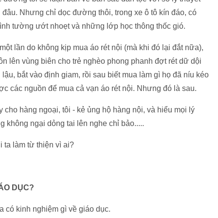
đâu. Nhưng chỉ dọc đường thôi, trong xe ô tô kín đáo, có
ình tường ướt nhoẹt và những lớp học thông thốc gió.
 một lần do không kịp mua áo rét nội (mà khi đó lại đắt nữa),
ôn lên vùng biên cho trẻ nghèo phong phanh đợt rét dữ dội
lậu, bắt vào định giam, rồi sau biết mua làm gì họ đã níu kéo
 được các nguồn để mua cả vạn áo rét nội. Nhưng đó là sau.
y cho hàng ngoại, tôi - kẻ ủng hộ hàng nội, và hiểu mọi lý
 không ngại dỏng tai lên nghe chỉ bảo.....
 ta làm từ thiện vì ai?
IÁO DỤC?
 có kinh nghiệm gì về giáo dục.