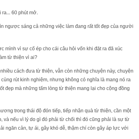
 ra... 60 phút mở.
hìn ngược sáng cả những việc làm đang rất tốt đẹp của người
 mình vì sự cố ép cho cái câu hỏi vốn khi đặt ra đã xúc
m từ thiện vì ai?
g nhiều cách đưa từ thiện, vẫn còn những chuyện này, chuyện
để cùng rút kinh nghiệm, nhưng không có nghĩa là mang nó ra
ốt đẹp mà những tấm lòng từ thiện mang lại cho cộng đồng
ương trong thái độ đón tiếp, tiếp nhận quà từ thiện, cần một
và nếu vì lý do gì đó phải từ chối thì đó cũng phải là sự từ
i ngăn cản, tự ái, gây khó dễ, thậm chí còn gây áp lực với