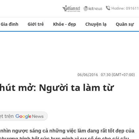
Hotline: 09161
Gia đình
Giới trẻ
Khỏe - đẹp
Chuyện lạ
Quân sự
06/06/2016 07:30 (GMT+07:00)
phút mở: Người ta làm từ
 nhìn ngược sáng cả những việc làm đang rất tốt đẹp của
chương trình hết sức bực mình vì sự cố ép cho cái câu