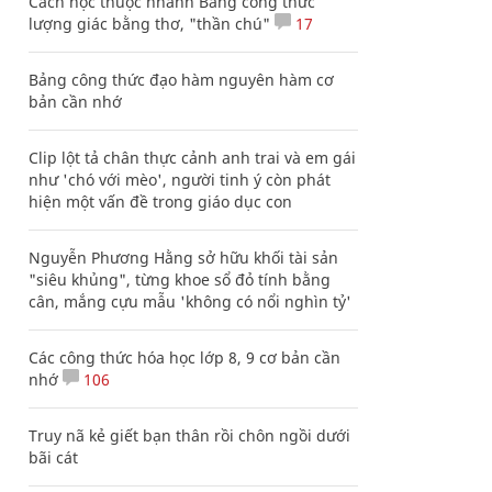
Cách học thuộc nhanh Bảng công thức
lượng giác bằng thơ, "thần chú"
17
Bảng công thức đạo hàm nguyên hàm cơ
bản cần nhớ
Clip lột tả chân thực cảnh anh trai và em gái
như 'chó với mèo', người tinh ý còn phát
hiện một vấn đề trong giáo dục con
Nguyễn Phương Hằng sở hữu khối tài sản
"siêu khủng", từng khoe sổ đỏ tính bằng
cân, mắng cựu mẫu 'không có nổi nghìn tỷ'
Các công thức hóa học lớp 8, 9 cơ bản cần
nhớ
106
Truy nã kẻ giết bạn thân rồi chôn ngồi dưới
bãi cát