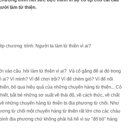
ười làm từ thiện.
ip chương trình: Người ta làm từ thiện vì ai?
 vào câu hỏi làm từ thiện vì ai? Và cố gắng để ai đó trong
 ai? Vì mình? Vì để chơi trội? Vì để chém gió? Vì để nổi
thiện, bỏ qua hiệu quả của những chuyến hàng từ thiện... Có
iết, bắt bẻ những sơ suất về thái độ, về cách thức, về chất
n về những chuyến hàng từ thiện bị địa phương từ chối. Như
ơng từ chối một chuyến hàng từ thiện rất lớn cho các cháu
hê bình địa phương chứ không phải hả hê vì sự "đổ bỏ" hàng