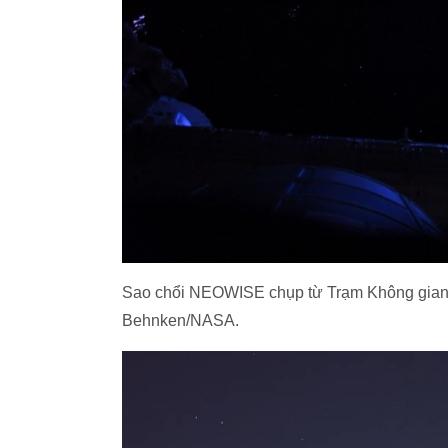
Sao chổi NEOWISE chụp từ Trạm Không gian 
Behnken/NASA.