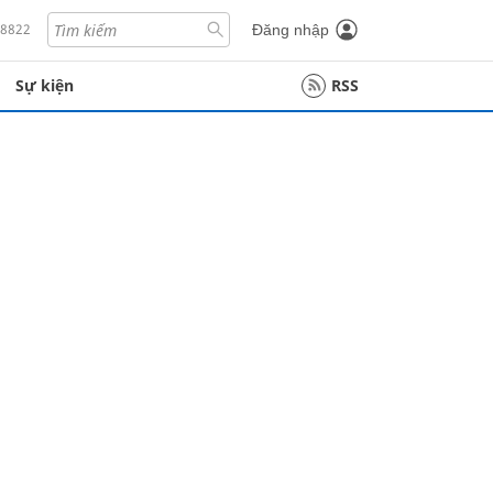
18822
Đăng nhập
Sự kiện
RSS