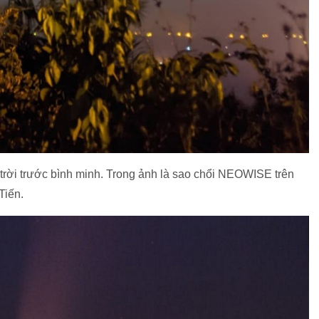
 trời trước bình minh. Trong ảnh là sao chổi NEOWISE trên
Tiến.