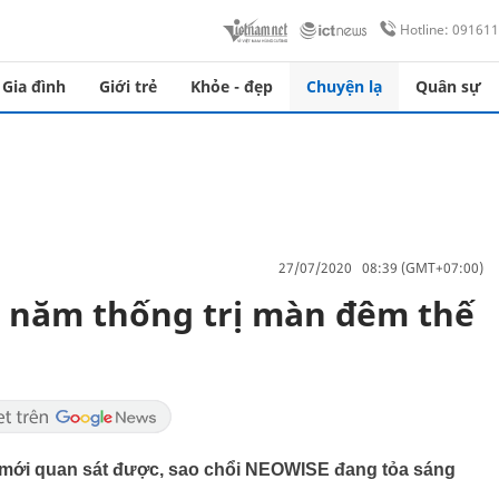
Hotline: 09161
Gia đình
Giới trẻ
Khỏe - đẹp
Chuyện lạ
Quân sự
27/07/2020 08:39 (GMT+07:00)
3 năm thống trị màn đêm thế
u mới quan sát được, sao chổi NEOWISE đang tỏa sáng