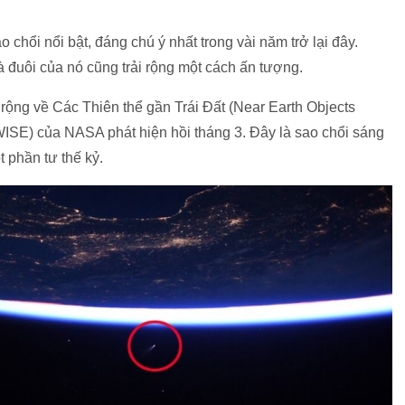
hổi nổi bật, đáng chú ý nhất trong vài năm trở lại đây.
 đuôi của nó cũng trải rộng một cách ấn tượng.
ộng về Các Thiên thể gần Trái Đất (Near Earth Objects
WISE) của NASA phát hiện hồi tháng 3. Đây là sao chổi sáng
t phần tư thế kỷ.