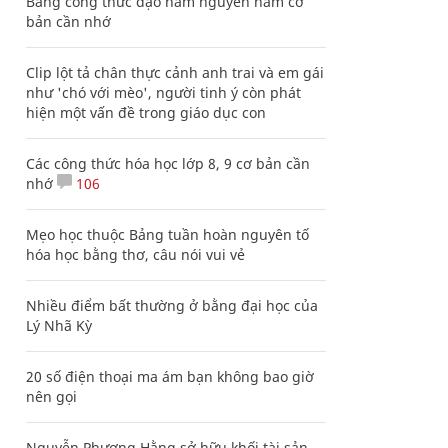
Bảng công thức đạo hàm nguyên hàm cơ
bản cần nhớ
Clip lột tả chân thực cảnh anh trai và em gái
như 'chó với mèo', người tinh ý còn phát
hiện một vấn đề trong giáo dục con
Các công thức hóa học lớp 8, 9 cơ bản cần
nhớ
106
Mẹo học thuộc Bảng tuần hoàn nguyên tố
hóa học bằng thơ, câu nói vui vẻ
Nhiều điểm bất thường ở bằng đại học của
Lý Nhã Kỳ
20 số điện thoại ma ám bạn không bao giờ
nên gọi
Nguyễn Phương Hằng sở hữu khối tài sản