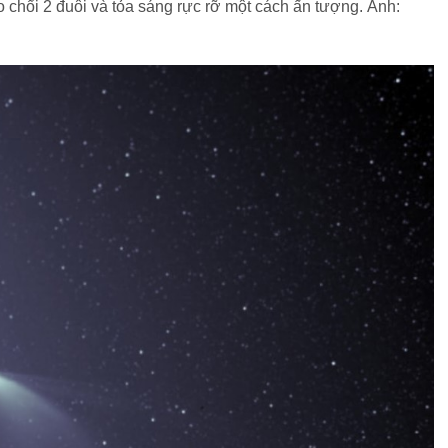
hổi 2 đuôi và tỏa sáng rực rỡ một cách ấn tượng. Ảnh: