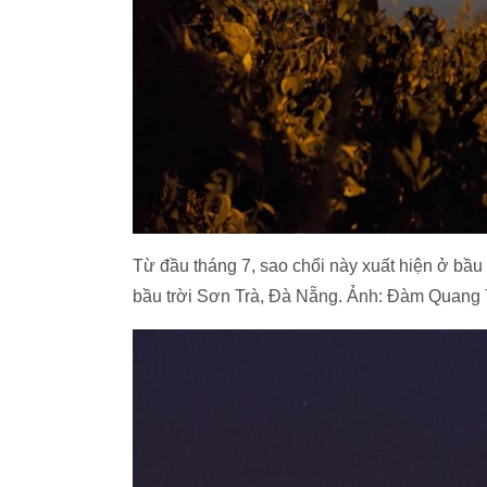
Từ đầu tháng 7, sao chổi này xuất hiện ở bầu
bầu trời Sơn Trà, Đà Nẵng. Ảnh: Đàm Quang 