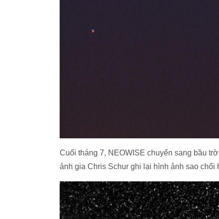
Cuối tháng 7, NEOWISE chuyển sang bầu trời 
ảnh gia Chris Schur ghi lại hình ảnh sao chổi