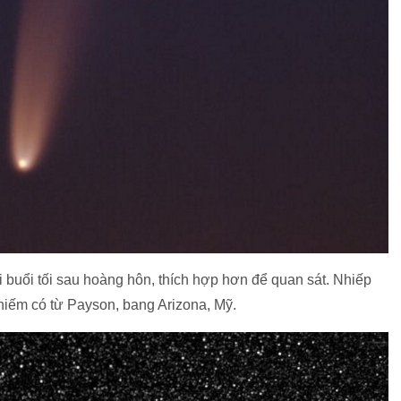
buổi tối sau hoàng hôn, thích hợp hơn để quan sát. Nhiếp
 hiếm có từ Payson, bang Arizona, Mỹ.