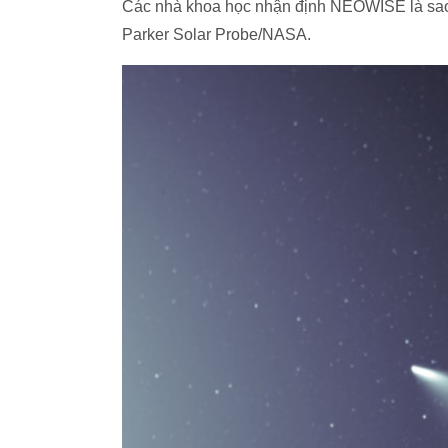
Các nhà khoa học nhận định NEOWISE là sao c
Parker Solar Probe/NASA.