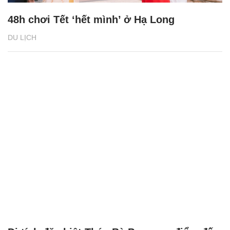
48h chơi Tết ‘hết mình’ ở Hạ Long
DU LỊCH