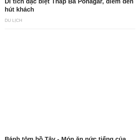
Di tích đặc biệt Tháp Bà Ponagar, điểm đến
hút khách
DU LỊCH
Bánh tôm hồ Tây - Món ăn nức tiếng của