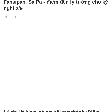
Fansipan, Sa Pa - điểm đến lý tưởng cho kỳ
nghỉ 2/9
DU LỊCH