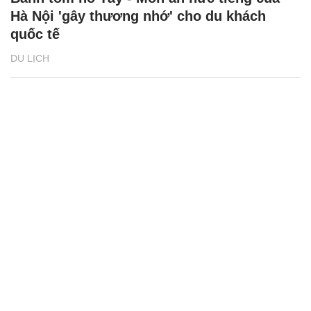
Hà Nội 'gây thương nhớ' cho du khách
quốc tế
DU LỊCH