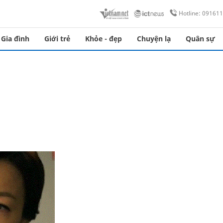
Hotline: 09161
Gia đình
Giới trẻ
Khỏe - đẹp
Chuyện lạ
Quân sự