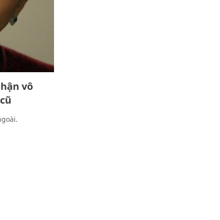
 hận vô
 cũ
ngoài.