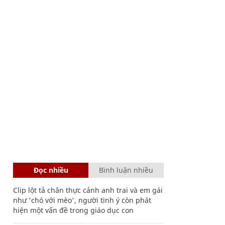
Đọc nhiều
Bình luận nhiều
Clip lột tả chân thực cảnh anh trai và em gái
như 'chó với mèo', người tinh ý còn phát
hiện một vấn đề trong giáo dục con