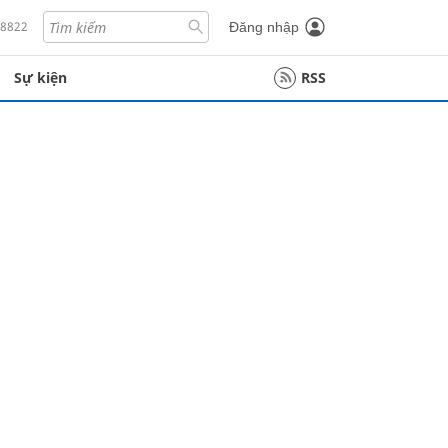
18822
Đăng nhập
Sự kiện
RSS