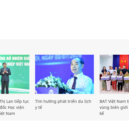
hị Lan tiếp tục
Tìm hướng phát triển du lịch
BAT Việt Nam t
đốc Học viện
y tế
vùng biên giới 
iệt Nam
kế