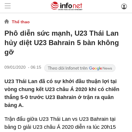
Thể thao
Phô diễn sức mạnh, U23 Thái Lan
hủy diệt U23 Bahrain 5 bàn không
gỡ
09/01/2020 - 06:15
U23 Thái Lan đã có sự khởi đầu thuận lợi tại
vòng chung kết U23 châu Á 2020 khi có chiến
thắng 5-0 trước U23 Bahrain ở trận ra quân
bảng A.
Trận đấu giữa U23 Thái Lan vs U23 Bahrain tại
bảng D giải U23 châu Á 2020 diễn ra lúc 20h15