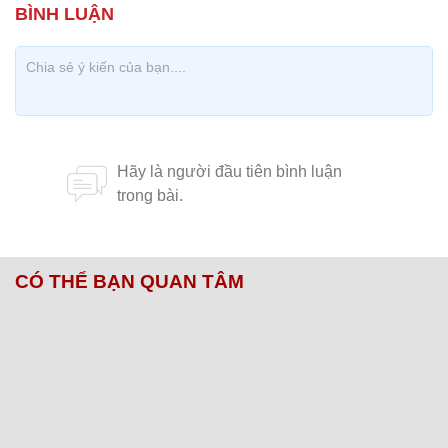
CÓ THỂ BẠN QUAN TÂM