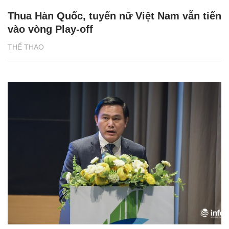
Thua Hàn Quốc, tuyển nữ Việt Nam vẫn tiến
vào vòng Play-off
THỂ THAO