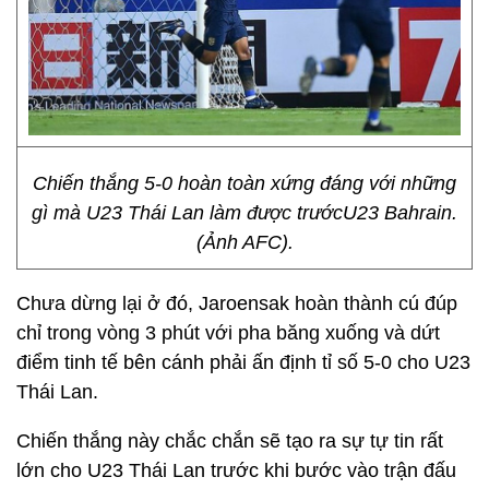
Chiến thắng 5-0 hoàn toàn xứng đáng với những
gì mà U23 Thái Lan làm được trướcU23 Bahrain.
(Ảnh AFC).
Chưa dừng lại ở đó, Jaroensak hoàn thành cú đúp
chỉ trong vòng 3 phút với pha băng xuống và dứt
điểm tinh tế bên cánh phải ấn định tỉ số 5-0 cho U23
Thái Lan.
Chiến thắng này chắc chắn sẽ tạo ra sự tự tin rất
lớn cho U23 Thái Lan trước khi bước vào trận đấu